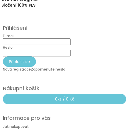
Složení 100% PES
Z
á
Přihlášení
p
a
E-mail
t
í
Heslo
Přihlásit se
Nová registrace
Zapomenuté heslo
Nákupní košík
0
ks /
0 Kč
Informace pro vás
Jak nakupovat