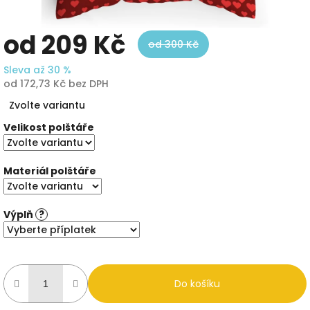
od
209 Kč
od 300 Kč
Sleva až 30 %
od
172,73 Kč
bez DPH
Měrná
Zvolte variantu
cena:
Velikost polštáře
Materiál polštáře
Výplň
?
Do košíku