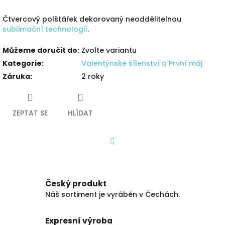
Čtvercový polštářek dekorovaný neoddělitelnou
sublimační technologií
.
Můžeme doručit do:
Zvolte variantu
Kategorie
:
Valentýnské šílenství a První máj
Záruka
:
2 roky
ZEPTAT SE
HLÍDAT
Facebook
Český produkt
Náš sortiment je vyráběn v Čechách.
Expresní výroba