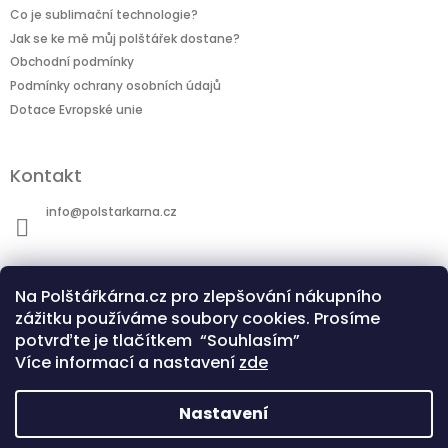
Co je sublimační technologie?
Jak se ke mě můj polštářek dostane?
Obchodní podmínky
Podmínky ochrany osobních údajů
Dotace Evropské unie
Kontakt
info
@
polstarkarna.cz
Na Polštářkárna.cz pro zlepšování nákupního
zážitku používáme soubory cookies. Prosíme
potvrďte je tlačítkem “Souhlasím”
Dotace Evropské unie
Co je sublimační technologie?
Více informací a nastavení
zde
Nastavení