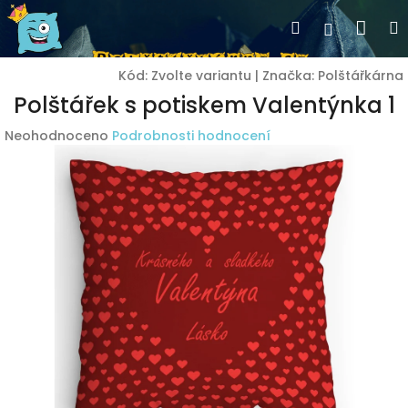
Přejít
Nák
Hledat
Přihlášen
na
obsah
koší
Kód:
Zvolte variantu
|
Značka:
Polštářkárna
Polštářek s potiskem Valentýnka 1
Průměrné
Neohodnoceno
Podrobnosti hodnocení
hodnocení
produktu
je
0,0
z
5
hvězdiček.