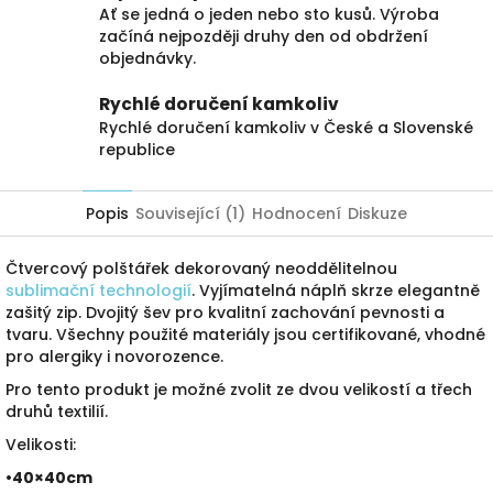
Ať se jedná o jeden nebo sto kusů. Výroba
začíná nejpozději druhy den od obdržení
objednávky.
Rychlé doručení kamkoliv
Rychlé doručení kamkoliv v České a Slovenské
republice
Popis
Související (1)
Hodnocení
Diskuze
Čtvercový polštářek dekorovaný neoddělitelnou
sublimační technologií
. Vyjímatelná náplň skrze elegantně
zašitý zip. Dvojitý šev pro kvalitní zachování pevnosti a
tvaru. Všechny použité materiály jsou certifikované, vhodné
pro alergiky i novorozence.
Pro tento produkt je možné zvolit ze dvou velikostí a třech
druhů textilií.
Velikosti:
•40×40cm