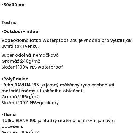
•30×30cm
Textilie:
•
Outdoor-Indoor
Voděodolná látka Waterpfoof 240 je vhodná pro využití jak
uvnitř tak i venku.
Super odolná, nemačkavá
Gramáž 240g/m2
Složení 100% PES waterproof
•PolyBavlna
Látka BAVLNA 166 je jemný měkčený rychleschnoucí
materiál známý z funkčního oblečení .
Gramáž 166g/m2
Složení 100% PES-quick dry
•
Elana
Látka ELANA 190 je hladký materiál s nízkým jemným
počesem.
Gramáž 190g/m2