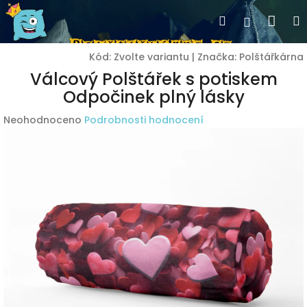
Přejít
Nák
Hledat
Přihlášen
na
obsah
koší
Kód:
Zvolte variantu
|
Značka:
Polštářkárna
Válcový Polštářek s potiskem
Odpočinek plný lásky
Průměrné
Neohodnoceno
Podrobnosti hodnocení
hodnocení
produktu
je
0,0
z
5
hvězdiček.