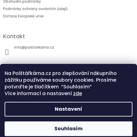
Obchodní podmínky
Podmínky ochrany osobních údajů
Dotace Evropské unie
Kontakt
info
@
polstarkarna.cz
Na Polštářkárna.cz pro zlepšování nákupního
zážitku používáme soubory cookies. Prosíme
potvrďte je tlačítkem “Souhlasím”
Dotace Evropské unie
Co je sublimační technologie?
Více informací a nastavení
zde
Nastavení
Copyright 2026
Polštářkárna.cz
. Všechna
Souhlasím
Vytvořil Shoptet
práva vyhrazena.
Upravit nastavení cookies