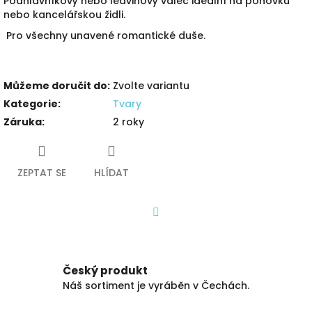
Podhlavníkový nebo ledvinový válec ideální na pohovku
nebo kancelářskou židli.
Pro všechny unavené romantické duše.
Můžeme doručit do:
Zvolte variantu
Kategorie
:
Tvary
Záruka
:
2 roky
ZEPTAT SE
HLÍDAT
Facebook
Český produkt
Náš sortiment je vyráběn v Čechách.