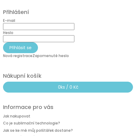
Z
á
Přihlášení
p
a
E-mail
t
í
Heslo
Přihlásit se
Nová registrace
Zapomenuté heslo
Nákupní košík
0
ks /
0 Kč
Informace pro vás
Jak nakupovat
Co je sublimační technologie?
Jak se ke mě můj polštářek dostane?