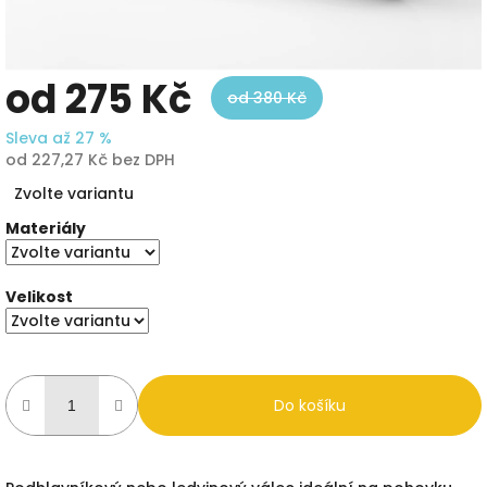
od
275 Kč
od 380 Kč
Sleva až 27 %
od
227,27 Kč
bez DPH
Měrná
Zvolte variantu
cena:
Materiály
Velikost
Do košíku