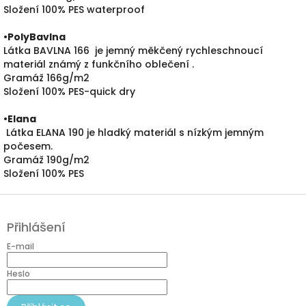
Složení 100% PES waterproof
•PolyBavlna
Látka BAVLNA 166 je jemný měkčený rychleschnoucí
materiál známý z funkčního oblečení .
Gramáž 166g/m2
Složení 100% PES-quick dry
•
Elana
Látka ELANA 190 je hladký materiál s nízkým jemným
počesem.
Gramáž 190g/m2
Složení 100% PES
Z
á
Přihlášení
p
a
E-mail
t
í
Heslo