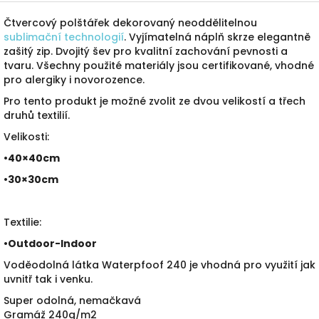
Čtvercový polštářek dekorovaný neoddělitelnou
sublimační technologií
. Vyjímatelná náplň skrze elegantně
zašitý zip. Dvojitý šev pro kvalitní zachování pevnosti a
tvaru. Všechny použité materiály jsou certifikované, vhodné
pro alergiky i novorozence.
Pro tento produkt je možné zvolit ze dvou velikostí a třech
druhů textilií.
Velikosti:
•40×40cm
•30×30cm
Textilie:
•
Outdoor-Indoor
Voděodolná látka Waterpfoof 240 je vhodná pro využití jak
uvnitř tak i venku.
Super odolná, nemačkavá
Gramáž 240g/m2