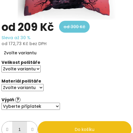
od
209 Kč
od 300 Kč
Sleva až 30 %
od
172,73 Kč
bez DPH
Měrná
Zvolte variantu
cena:
Velikost polštáře
Materiál polštáře
Výplň
?
Do košíku