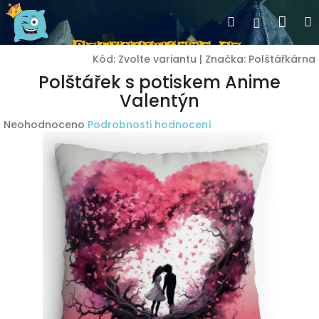
Přejít
Nák
Hledat
Přihlášen
na
obsah
koší
Kód:
Zvolte variantu
|
Značka:
Polštářkárna
Polštářek s potiskem Anime
Valentýn
Průměrné
Neohodnoceno
Podrobnosti hodnocení
hodnocení
produktu
je
0,0
z
5
hvězdiček.