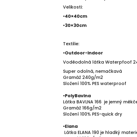
Velikosti:
•40×40cm
•30×30cm
Textilie:
•
Outdoor-Indoor
Voděodolná látka Waterpfoof 240 
Super odolná, nemačkavá
Gramáž 240g/m2
Složení 100% PES waterproof
•PolyBavlna
Látka BAVLNA 166 je jemný měkče
Gramáž 166g/m2
Složení 100% PES-quick dry
•
Elana
Látka ELANA 190 je hladký mater