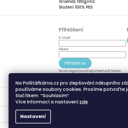
Gramáž 190g/m2
Složení 100% PES
Z
á
Přihlášení
p
a
E-mail
t
í
Heslo
Přihlásit se
Nová registrace
Zapomenuté heslo
Na Polštářkárna.cz pro zlepšování nákupního zá
používáme soubory cookies. Prosíme potvrďte j
tlačítkem “Souhlasím”
Více informací a nastavení
zde
Nastavení