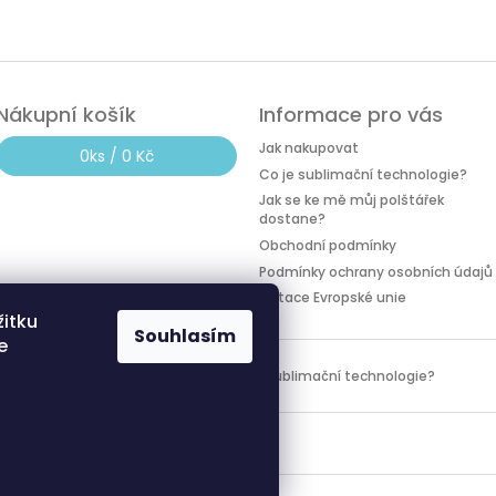
Nákupní košík
Informace pro vás
Jak nakupovat
0
ks /
0 Kč
Co je sublimační technologie?
Jak se ke mě můj polštářek
dostane?
Obchodní podmínky
Podmínky ochrany osobních údajů
Dotace Evropské unie
žitku
Souhlasím
e
Dotace Evropské unie
Co je sublimační technologie?