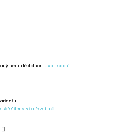
vaný neoddělitelnou
sublimační
variantu
nské šílenství a První máj