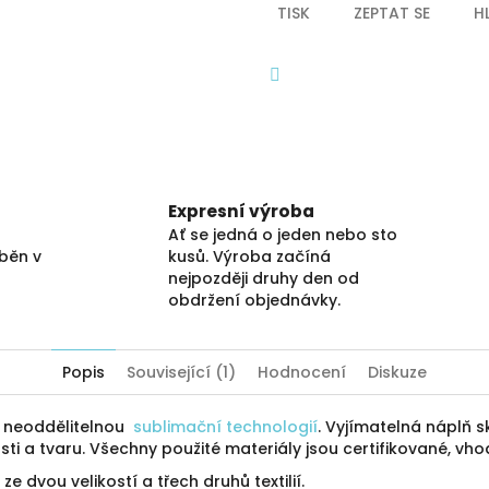
TISK
ZEPTAT SE
H
Facebook
Expresní výroba
Ať se jedná o jeden nebo sto
áběn v
kusů. Výroba začíná
nejpozději druhy den od
obdržení objednávky.
Popis
Související (1)
Hodnocení
Diskuze
ý neoddělitelnou
sublimační technologií
. Vyjímatelná náplň sk
ti a tvaru. Všechny použité materiály jsou certifikované, vho
ze dvou velikostí a třech druhů textilií.