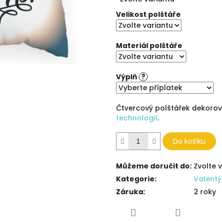
cena:
5
hvězdiček.
Velikost polštáře
Materiál polštáře
Výplň
?
Čtvercový polštářek dekoro
technologií
.
Do košíku
Můžeme doručit do:
Zvolte 
Kategorie
:
Valentý
Záruka
:
2 roky