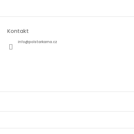
Kontakt
info
@
polstarkarna.cz