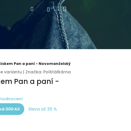
Nákupní
Hledat
Přihlášení
košík
otiskem Pan a paní - Novomanželský
te variantu
|
Značka:
Polštářkárna
skem Pan a paní -
 hodnocení
od 300 Kč
Sleva až 30 %