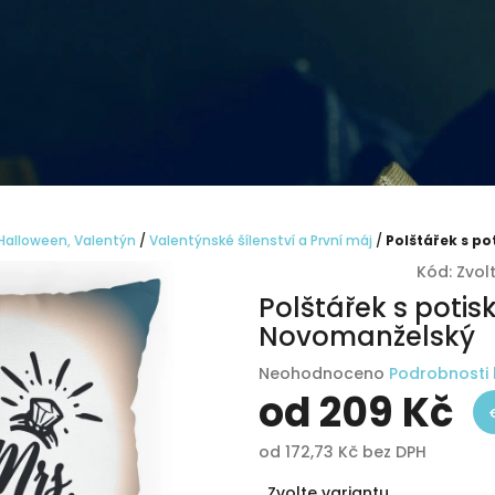
 Halloween, Valentýn
/
Valentýnské šílenství a První máj
/
Polštářek s p
Kód:
Zvol
Polštářek s poti
Novomanželský
Průměrné
Neohodnoceno
Podrobnosti
hodnocení
od
209 Kč
produktu
je
od
172,73 Kč
bez DPH
0,0
Měrná
z
Zvolte variantu