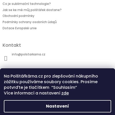
Co je sublimační technologie?
Jak se ke mě můj polštářek dostane?
Obchodní podmínky
Podmínky ochrany osobních údajů
Dotace Evropské unie
Kontakt
info
@
polstarkarna.cz
Na Polštářkárna.cz pro zlepšování nákupního
zážitku používáme soubory cookies. Prosíme
potvrďte je tlačítkem “Souhlasím”
Dotace Evropské unie
Co je sublimační technologie?
Více informací a nastavení
zde
Nastavení