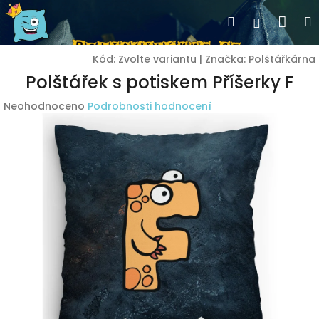
Přejít
Nák
Hledat
Přihlášen
na
obsah
koší
Kód:
Zvolte variantu
|
Značka:
Polštářkárna
Polštářek s potiskem Příšerky F
Průměrné
Neohodnoceno
Podrobnosti hodnocení
hodnocení
produktu
je
0,0
z
5
hvězdiček.