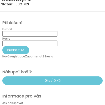
Složení 100% PES
Z
á
Přihlášení
p
a
E-mail
t
í
Heslo
Přihlásit se
Nová registrace
Zapomenuté heslo
Nákupní košík
0
ks /
0 Kč
Informace pro vás
Jak nakupovat