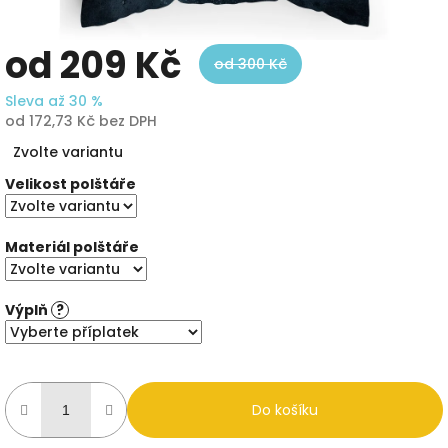
od
209 Kč
od 300 Kč
Sleva až 30 %
od
172,73 Kč
bez DPH
Měrná
Zvolte variantu
cena:
Velikost polštáře
Materiál polštáře
Výplň
?
Do košíku