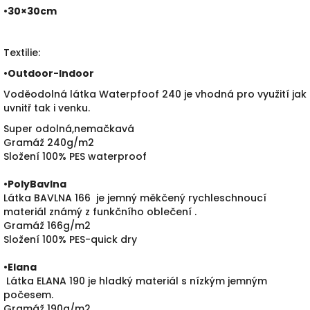
•30×30cm
Textilie:
•
Outdoor-Indoor
Voděodolná látka Waterpfoof 240 je vhodná pro využití jak
uvnitř tak i venku.
Super odolná,nemačkavá
Gramáž 240g/m2
Složení 100% PES waterproof
•PolyBavlna
Látka BAVLNA 166 je jemný měkčený rychleschnoucí
materiál známý z funkčního oblečení .
Gramáž 166g/m2
Složení 100% PES-quick dry
•
Elana
Látka ELANA 190 je hladký materiál s nízkým jemným
počesem.
Gramáž 190g/m2