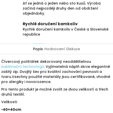
Ať se jedná o jeden nebo sto kusů. Výroba
začíná nejpozději druhy den od obdržení
objednávky.
Rychlé doručení kamkoliv
Rychlé doručení kamkoliv v České a Slovenské
republice
Popis
Hodnocení
Diskuze
Čtvercový polštářek dekorovaný neoddělitelnou
sublimační technologií
. Vyjímatelná náplň skrze elegantně
zašitý zip. Dvojitý šev pro kvalitní zachování pevnosti a
tvaru.Vsechny použité materiály jsou certifikované, vhodné
pro alergiky i novorozence.
Pro tento produkt je možné zvolit ze dvou velikostí a třech
druhů textilií.
Velikosti:
•40×40cm