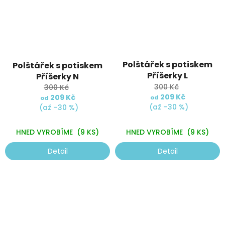
Průměrné
Polštářek s potiskem
Polštářek s potiskem
hodnocení
Příšerky L
produktu
Příšerky N
je
300 Kč
300 Kč
5,0
209 Kč
209 Kč
od
od
z
(až –30 %)
(až –30 %)
5
hvězdiček.
HNED VYROBÍME
(9 KS)
HNED VYROBÍME
(9 KS)
Detail
Detail