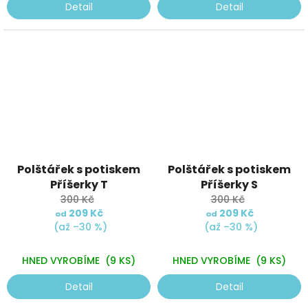
Detail
Detail
Polštářek s potiskem
Polštářek s potiskem
Příšerky T
Příšerky S
300 Kč
300 Kč
209 Kč
209 Kč
od
od
(až –30 %)
(až –30 %)
HNED VYROBÍME
(9 KS)
HNED VYROBÍME
(9 KS)
Detail
Detail