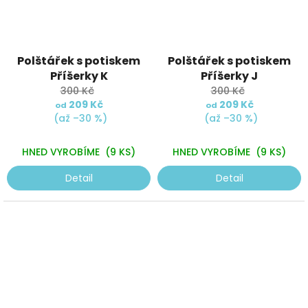
Polštářek s potiskem
Polštářek s potiskem
Příšerky K
Příšerky J
300 Kč
300 Kč
209 Kč
209 Kč
od
od
(až –30 %)
(až –30 %)
HNED VYROBÍME
(9 KS)
HNED VYROBÍME
(9 KS)
Detail
Detail