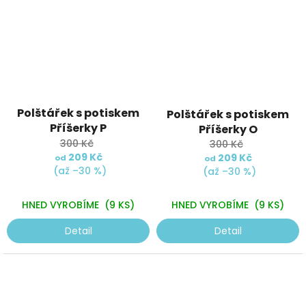
Průměrné
Polštářek s potiskem
Polštářek s potiskem
hodnocení
Příšerky P
produktu
Příšerky O
je
300 Kč
300 Kč
5,0
209 Kč
209 Kč
od
od
z
(až –30 %)
(až –30 %)
5
hvězdiček.
HNED VYROBÍME
(9 KS)
HNED VYROBÍME
(9 KS)
Detail
Detail