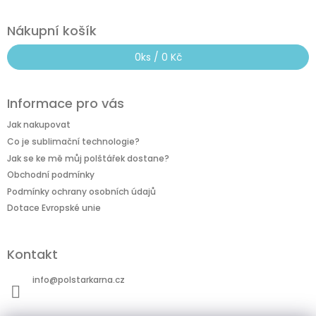
ý
p
i
Nákupní košík
s
u
0
ks /
0 Kč
Informace pro vás
Jak nakupovat
Co je sublimační technologie?
Jak se ke mě můj polštářek dostane?
Obchodní podmínky
Podmínky ochrany osobních údajů
Dotace Evropské unie
Kontakt
info
@
polstarkarna.cz