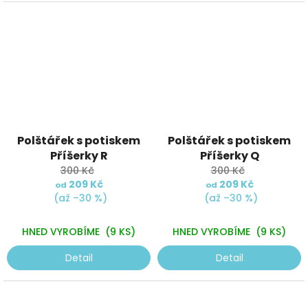
Polštářek s potiskem
Polštářek s potiskem
Příšerky R
Příšerky Q
300 Kč
300 Kč
209 Kč
209 Kč
od
od
(až –30 %)
(až –30 %)
HNED VYROBÍME
(9 KS)
HNED VYROBÍME
(9 KS)
Detail
Detail