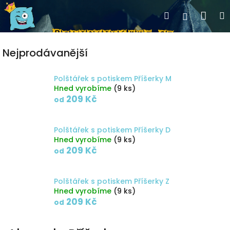
Přejít
Nák
Hledat
Přihlášen
na
obsah
koší
Nejprodávanější
Polštářek s potiskem Příšerky M
Hned vyrobíme
(9 ks)
209 Kč
od
Polštářek s potiskem Příšerky D
Hned vyrobíme
(9 ks)
209 Kč
od
Polštářek s potiskem Příšerky Z
Hned vyrobíme
(9 ks)
209 Kč
od