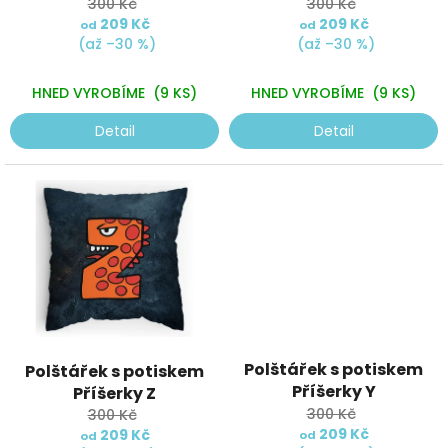
300 Kč
300 Kč
t
209 Kč
209 Kč
od
od
ů
(až –30 %)
(až –30 %)
HNED VYROBÍME
(9 KS)
HNED VYROBÍME
(9 KS)
Detail
Detail
Průměrné
Polštářek s potiskem
Polštářek s potiskem
hodnocení
Příšerky Y
produktu
Příšerky Z
je
300 Kč
300 Kč
5,0
209 Kč
209 Kč
od
od