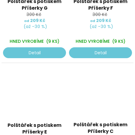
Polštářek s potiskem
Polštářek s potiskem
Příšerky G
Příšerky F
300 Kč
300 Kč
209 Kč
209 Kč
od
od
(až –30 %)
(až –30 %)
HNED VYROBÍME
(9 KS)
HNED VYROBÍME
(9 KS)
Detail
Detail
Průměrné
Polštářek s potiskem
Polštářek s potiskem
hodnocení
Příšerky C
produktu
Příšerky E