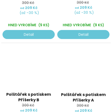
je
300 Kč
300 Kč
5,0
209 Kč
209 Kč
od
od
z
(až –30 %)
(až –30 %)
5
hvězdiček.
HNED VYROBÍME
(9 KS)
HNED VYROBÍME
(9 KS)
Detail
Detail
Průměrné
Polštářek s potiskem
Polštářek s potiskem
hodnocení
Příšerky B
produktu
Příšerky A
je
300 Kč
300 Kč
5,0
209 Kč
209 Kč
od
od