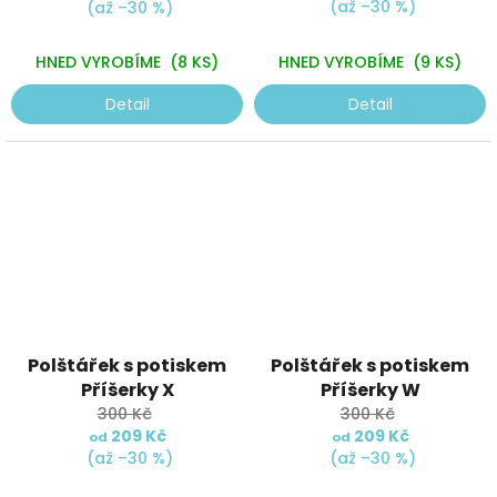
z
(až –30 %)
(až –30 %)
5
hvězdiček.
HNED VYROBÍME
(8 KS)
HNED VYROBÍME
(9 KS)
Detail
Detail
Polštářek s potiskem
Polštářek s potiskem
Příšerky X
Příšerky W
300 Kč
300 Kč
209 Kč
209 Kč
od
od
(až –30 %)
(až –30 %)