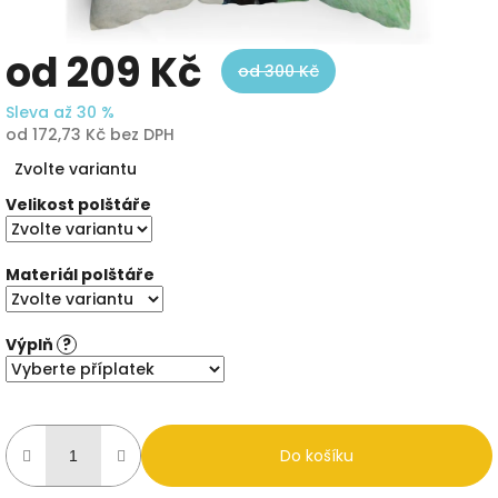
od
209 Kč
od 300 Kč
Sleva až 30 %
od
172,73 Kč
bez DPH
Měrná
Zvolte variantu
cena:
Velikost polštáře
Materiál polštáře
Výplň
?
Do košíku