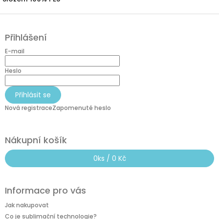
Z
á
Přihlášení
p
a
E-mail
t
í
Heslo
Přihlásit se
Nová registrace
Zapomenuté heslo
Nákupní košík
0
ks /
0 Kč
Informace pro vás
Jak nakupovat
Co je sublimační technologie?