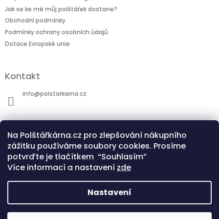
Jak se ke mě můj polštářek dostane?
Obchodní podmínky
Podmínky ochrany osobních údajů
Dotace Evropské unie
Kontakt
info
@
polstarkarna.cz
Na Polštářkárna.cz pro zlepšování nákupního
zážitku používáme soubory cookies. Prosíme
potvrďte je tlačítkem “Souhlasím”
Dotace Evropské unie
Co je sublimační technologie?
Více informací a nastavení
zde
Nastavení