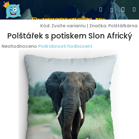
Přejít
Nák
Hledat
Přihlášen
na
obsah
koší
Kód:
Zvolte variantu
|
Značka:
Polštářkárna
Polštářek s potiskem Slon Africký
Průměrné
Neohodnoceno
Podrobnosti hodnocení
hodnocení
produktu
je
0,0
z
5
hvězdiček.