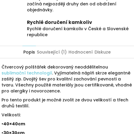
začíná nejpozději druhy den od obdržení
objednávky.
Rychlé doručení kamkoliv
Rychlé doručení kamkoliv v České a Slovenské
republice
Popis
Související (1)
Hodnocení
Diskuze
Čtvercový polštářek dekorovaný neoddělitelnou
sublimační technologií
. Vyjímatelná náplň skrze elegantně
zašitý zip. Dvojitý šev pro kvalitní zachování pevnosti a
tvaru. Všechny použité materiály jsou certifikované, vhodné
pro alergiky i novorozence.
Pro tento produkt je možné zvolit ze dvou velikostí a třech
druhů textilií.
Velikosti:
•40×40cm
•30×30cm