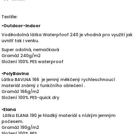
Textilie:
•
Outdoor-Indoor
Voděodolná látka Waterpfoof 240 je vhodná pro využití jak
uvnitř tak i venku.
Super odolná, nemačkavá
Gramáž 240g/m2
Složení 100% PES waterproof
•PolyBavlna
Látka BAVLNA 166 je jemný měkčený rychleschnoucí
materiál známý z funkčního oblečení .
Gramáž 166g/m2
Složení 100% PES-quick dry
•
Elana
Látka ELANA 190 je hladký materiál s nízkým jemným
počesem.
Gramáž 190g/m2
Složení 100% PES