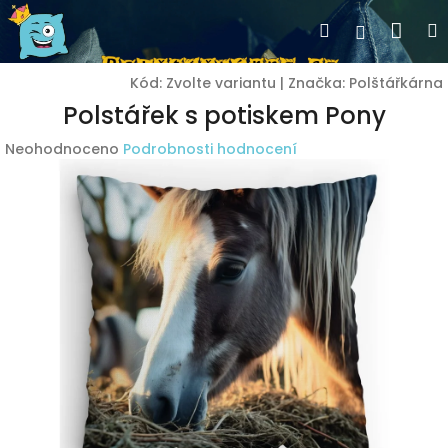
Přejít
Nák
Hledat
Přihlášen
na
obsah
koší
Kód:
Zvolte variantu
|
Značka:
Polštářkárna
Polstářek s potiskem Pony
Průměrné
Neohodnoceno
Podrobnosti hodnocení
hodnocení
produktu
je
0,0
z
5
hvězdiček.