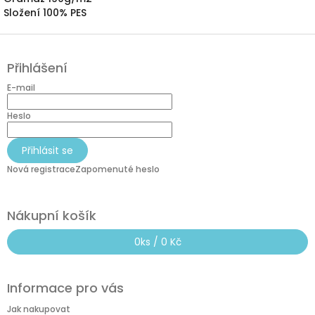
Složení 100% PES
Z
á
Přihlášení
p
a
E-mail
t
í
Heslo
Přihlásit se
Nová registrace
Zapomenuté heslo
Nákupní košík
0
ks /
0 Kč
Informace pro vás
Jak nakupovat