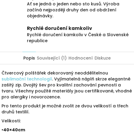
Ať se jedná o jeden nebo sto kusů. Výroba
začíná nejpozději druhy den od obdržení
objednávky.
Rychlé doručení kamkoliv
Rychlé doručení kamkoliv v České a Slovenské
republice
Popis
Související (1)
Hodnocení
Diskuze
Čtvercový polštářek dekorovaný neoddělitelnou
sublimační technologií
. Vyjímatelná náplň skrze elegantně
zašitý zip. Dvojitý šev pro kvalitní zachování pevnosti a
tvaru. Všechny použité materiály jsou certifikované, vhodné
pro alergiky i novorozence.
Pro tento produkt je možné zvolit ze dvou velikostí a třech
druhů textilií.
Velikosti:
•40×40cm