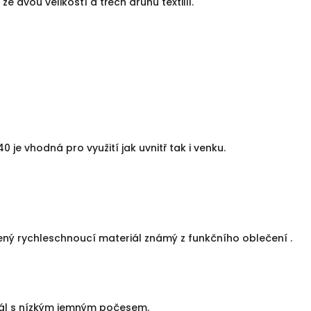
ze dvou velikostí a třech druhů textilií.
je vhodná pro využití jak uvnitř tak i venku.
ný rychleschnoucí materiál známý z funkčního oblečení .
iál s nízkým jemným počesem.