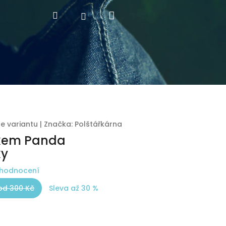
Nákupní
Hledat
Přihlášení
košík
te variantu
|
Značka:
Polštářkárna
skem Panda
ky
 hodnocení
od 300 Kč
Sleva až 30 %