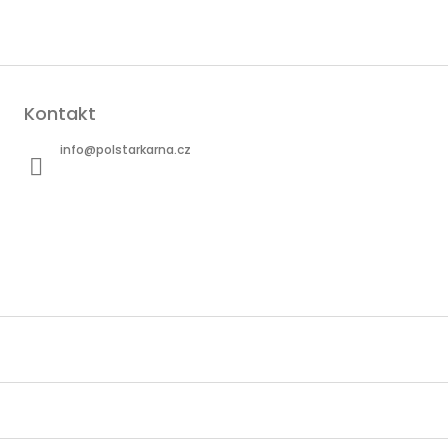
Kontakt
info
@
polstarkarna.cz