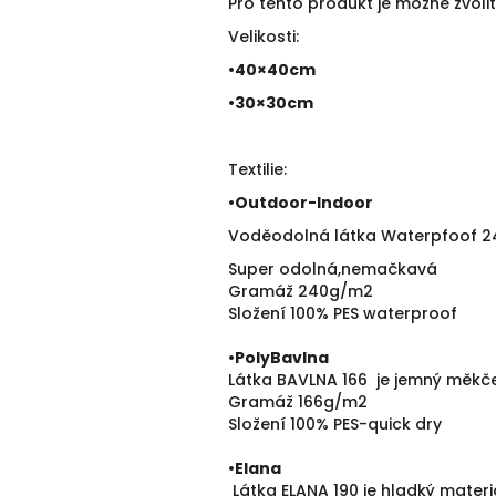
Pro tento produkt je možné zvolit 
Velikosti:
•40×40cm
•30×30cm
Textilie:
•
Outdoor-Indoor
Voděodolná látka Waterpfoof 240 
Super odolná,nemačkavá
Gramáž 240g/m2
Složení 100% PES waterproof
•PolyBavlna
Látka BAVLNA 166 je jemný měkče
Gramáž 166g/m2
Složení 100% PES-quick dry
•
Elana
Látka ELANA 190 je hladký mater