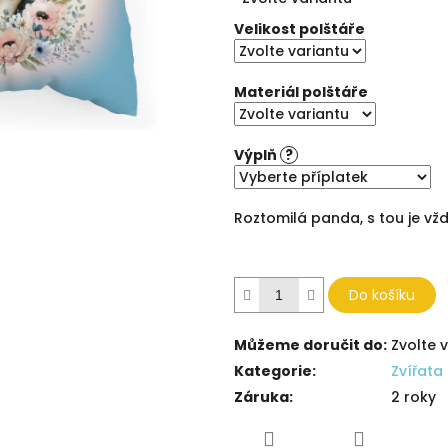
cena:
5
hvězdiček.
Velikost polštáře
Materiál polštáře
Výplň
?
Roztomilá panda, s tou je vž
Do košíku
Můžeme doručit do:
Zvolte 
Kategorie
:
Zvířata
Záruka
:
2 roky