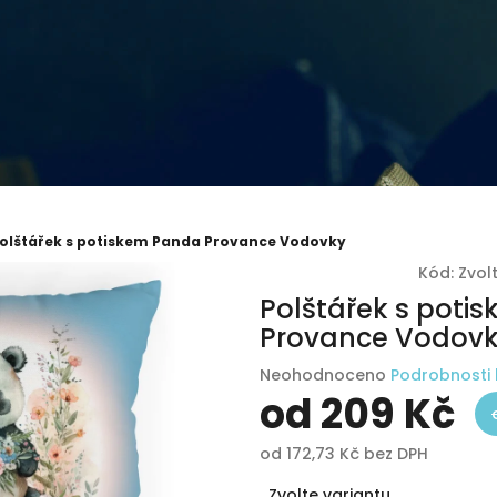
olštářek s potiskem Panda Provance Vodovky
Kód:
Zvol
Polštářek s poti
Provance Vodov
Průměrné
Neohodnoceno
Podrobnosti
hodnocení
od
209 Kč
produktu
je
od
172,73 Kč
bez DPH
0,0
Měrná
z
Zvolte variantu