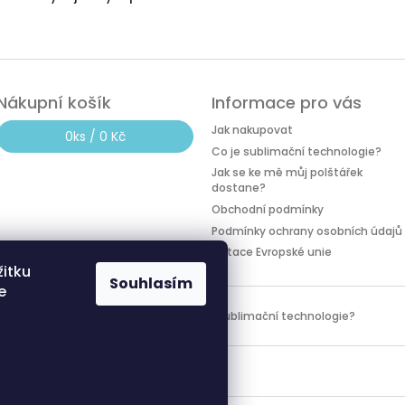
Nákupní košík
Informace pro vás
Jak nakupovat
0
ks /
0 Kč
Co je sublimační technologie?
Jak se ke mě můj polštářek
dostane?
Obchodní podmínky
Podmínky ochrany osobních údajů
Dotace Evropské unie
žitku
Souhlasím
e
Dotace Evropské unie
Co je sublimační technologie?