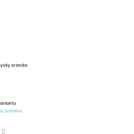
dycky sranda.
variantu
 a Zvířátka