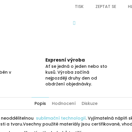
TISK
ZEPTAT SE
H
Facebook
Expresní výroba
Ať se jedná o jeden nebo sto
áběn v
kusů. Výroba začíná
nejpozději druhy den od
obdržení objednávky.
Popis
Hodnocení
Diskuze
ý neoddělitelnou
sublimační technologií
. Vyjímatelná náplň sk
sti a tvaru.Vsechny použité materiály jsou certifikované, vho