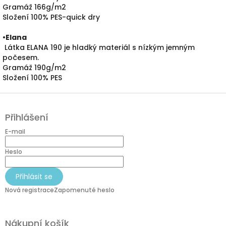
Gramáž 166g/m2
Složení 100% PES-quick dry
•
Elana
Látka ELANA 190 je hladký materiál s nízkým jemným
počesem.
Gramáž 190g/m2
Složení 100% PES
Z
á
Přihlášení
p
a
E-mail
t
í
Heslo
Přihlásit se
Nová registrace
Zapomenuté heslo
Nákupní košík