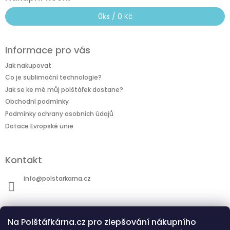
0
ks /
0 Kč
Informace pro vás
Jak nakupovat
Co je sublimační technologie?
Jak se ke mě můj polštářek dostane?
Obchodní podmínky
Podmínky ochrany osobních údajů
Dotace Evropské unie
Kontakt
info
@
polstarkarna.cz
Na Polštářkárna.cz pro zlepšování nákupního