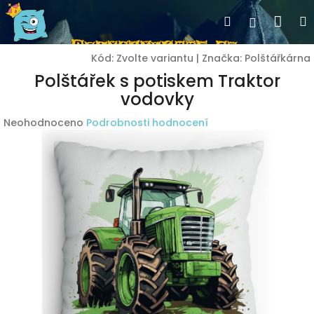
Přejít
Nák
Hledat
Přihlášen
na
obsah
koší
Kód:
Zvolte variantu
|
Značka:
Polštářkárna
Polštářek s potiskem Traktor
vodovky
Průměrné
Neohodnoceno
Podrobnosti hodnocení
hodnocení
produktu
je
0,0
z
5
hvězdiček.