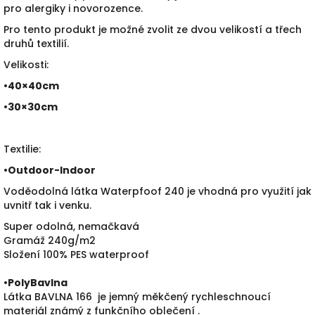
pro alergiky i novorozence.
Pro tento produkt je možné zvolit ze dvou velikostí a třech
druhů textilií.
Velikosti:
•40×40cm
•30×30cm
Textilie:
•
Outdoor-Indoor
Voděodolná látka Waterpfoof 240 je vhodná pro využití jak
uvnitř tak i venku.
Super odolná, nemačkavá
Gramáž 240g/m2
Složení 100% PES waterproof
•PolyBavlna
Látka BAVLNA 166 je jemný měkčený rychleschnoucí
materiál známý z funkčního oblečení .