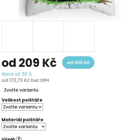
od
209 Kč
od 300 Kč
Sleva až 30 %
od
172,73 Kč
bez DPH
Měrná
Zvolte variantu
cena:
Velikost polštáře
Materiál polštáře
Výplň
?