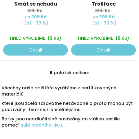
Smát se nebudu
Trollface
300 Kč
300 Kč
209 Kč
209 Kč
od
od
(až –30 %)
(až –30 %)
HNED VYROBÍME
(9 KS)
HNED VYROBÍME
(9 KS)
Detail
Detail
6
položek celkem
O
v
l
Všechny naše polštáře vyrábíme z certifikovaných
á
materiálů
d
které jsou zcela zdravotně nezávadné a proto mohou být
a
používány i těmi nejzranitelnějšími.
c
í
Barvy jsou neodlučitelně navázány do vláken textilie
p
pomocí
sublimačního tisku.
r
v