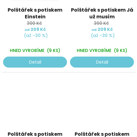
Polštářek s potiskem
Polštářek s potiskem Já
Einstein
už musím
300 Kč
300 Kč
209 Kč
209 Kč
od
od
(až –30 %)
(až –30 %)
HNED VYROBÍME
(9 KS)
HNED VYROBÍME
(9 KS)
Detail
Detail
Polštářek s potiskem
Polštářek s potiskem