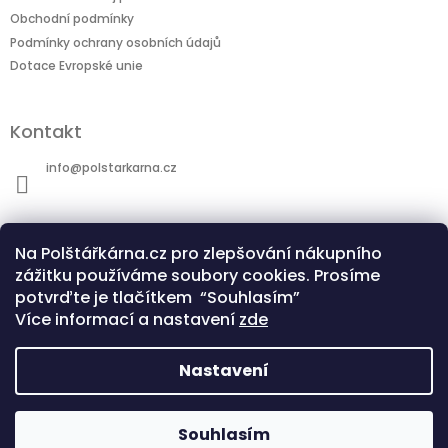
Obchodní podmínky
Podmínky ochrany osobních údajů
Dotace Evropské unie
Kontakt
info
@
polstarkarna.cz
Na Polštářkárna.cz pro zlepšování nákupního
zážitku používáme soubory cookies. Prosíme
potvrďte je tlačítkem “Souhlasím”
Dotace Evropské unie
Co je sublimační technologie?
Více informací a nastavení
zde
Nastavení
Copyright 2026
Polštářkárna.cz
. Všechna
Souhlasím
Vytvořil Shoptet