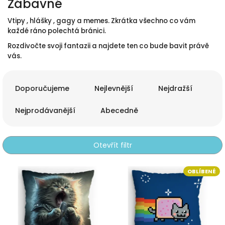
Zábavné
Vtipy , hlášky , gagy a memes. Zkrátka všechno co vám
každé ráno polechtá bránici.
Rozdivočte svoji fantazii a najdete ten co bude bavit právě
vás.
Ř
a
Doporučujeme
Nejlevnější
Nejdražší
z
e
Nejprodávanější
Abecedně
n
í
p
Otevřít filtr
r
o
V
OBLÍBENÉ
d
ý
u
p
k
i
t
s
ů
p