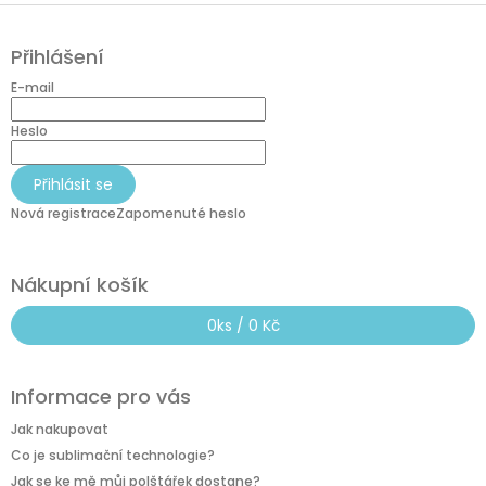
k
Z
y
á
v
Přihlášení
p
ý
p
a
E-mail
i
t
s
í
Heslo
u
Přihlásit se
Nová registrace
Zapomenuté heslo
Nákupní košík
0
ks /
0 Kč
Informace pro vás
Jak nakupovat
Co je sublimační technologie?
Jak se ke mě můj polštářek dostane?