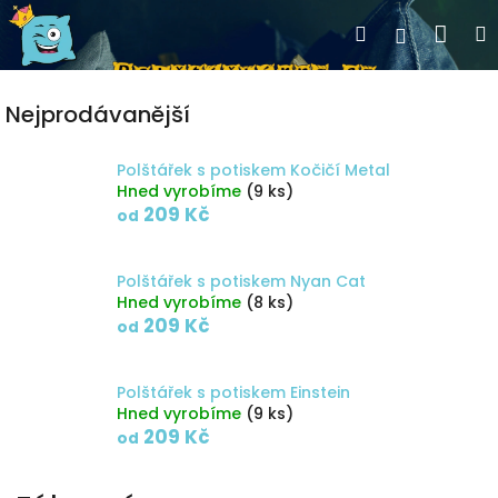
Přejít
Nák
Hledat
Přihlášen
na
obsah
koší
Nejprodávanější
Polštářek s potiskem Kočičí Metal
Hned vyrobíme
(9 ks)
209 Kč
od
Polštářek s potiskem Nyan Cat
Hned vyrobíme
(8 ks)
209 Kč
od
Polštářek s potiskem Einstein
Hned vyrobíme
(9 ks)
209 Kč
od