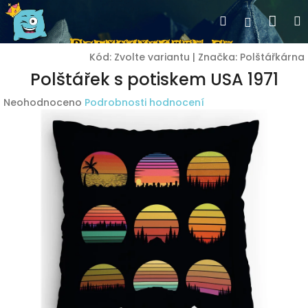
Přejít
Nák
Hledat
Přihlášen
na
obsah
koší
Kód:
Zvolte variantu
|
Značka:
Polštářkárna
Polštářek s potiskem USA 1971
Průměrné
Neohodnoceno
Podrobnosti hodnocení
hodnocení
produktu
je
0,0
z
5
hvězdiček.