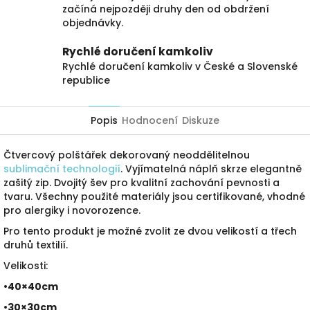
začíná nejpozději druhy den od obdržení
objednávky.
Rychlé doručení kamkoliv
Rychlé doručení kamkoliv v České a Slovenské
republice
Popis
Hodnocení
Diskuze
Čtvercový polštářek dekorovaný neoddělitelnou
sublimační technologií
. Vyjímatelná náplň skrze elegantně
zašitý zip. Dvojitý šev pro kvalitní zachování pevnosti a
tvaru. Všechny použité materiály jsou certifikované, vhodné
pro alergiky i novorozence.
Pro tento produkt je možné zvolit ze dvou velikostí a třech
druhů textilií.
Velikosti:
•40×40cm
•30×30cm