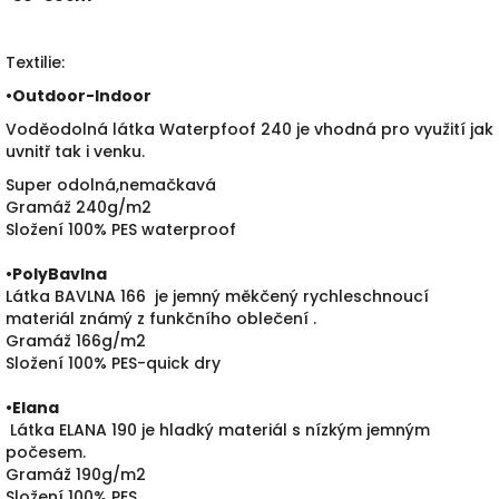
Textilie:
•
Outdoor-Indoor
Voděodolná látka Waterpfoof 240 je vhodná pro využití jak
uvnitř tak i venku.
Super odolná,nemačkavá
Gramáž 240g/m2
Složení 100% PES waterproof
•PolyBavlna
Látka BAVLNA 166 je jemný měkčený rychleschnoucí
materiál známý z funkčního oblečení .
Gramáž 166g/m2
Složení 100% PES-quick dry
•
Elana
Látka ELANA 190 je hladký materiál s nízkým jemným
počesem.
Gramáž 190g/m2
Složení 100% PES