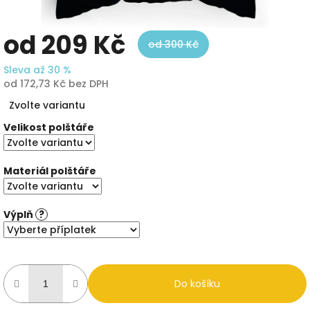
od
209 Kč
od 300 Kč
Sleva až 30 %
od
172,73 Kč
bez DPH
Měrná
Zvolte variantu
cena:
Velikost polštáře
Materiál polštáře
Výplň
?
Do košíku