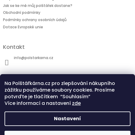
Jak se ke mě můj polštářek dostane?
Obchodní podmínky
Podmínky ochrany osobních údajů
Dotace Evropské unie
Kontakt
info
@
polstarkarna.cz
Na Polštářkárna.cz pro zlepšování nákupního
zážitku používáme soubory cookies. Prosíme
potvrďte je tlačítkem “Souhlasím”
Dotace Evropské unie
Co je sublimační technologie?
Více informací a nastavení
zde
Nastavení