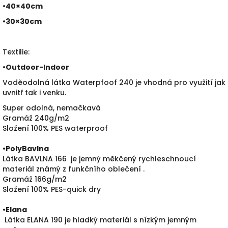
•40×40cm
•30×30cm
Textilie:
•
Outdoor-Indoor
Voděodolná látka Waterpfoof 240 je vhodná pro využití jak
uvnitř tak i venku.
Super odolná, nemačkavá
Gramáž 240g/m2
Složení 100% PES waterproof
•PolyBavlna
Látka BAVLNA 166 je jemný měkčený rychleschnoucí
materiál známý z funkčního oblečení .
Gramáž 166g/m2
Složení 100% PES-quick dry
•
Elana
Látka ELANA 190 je hladký materiál s nízkým jemným