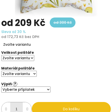
od
209 Kč
od 300 Kč
Sleva až 30 %
od
172,73 Kč
bez DPH
Měrná
Zvolte variantu
cena:
Velikost polštáře
Materiál polštáře
Výplň
?
Do košíku