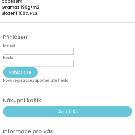
počesem.
Gramáž 190g/m2
Složení 100% PES
Z
á
Přihlášení
p
a
E-mail
t
í
Heslo
Přihlásit se
Nová registrace
Zapomenuté heslo
Nákupní košík
0
ks /
0 Kč
Informace pro vás