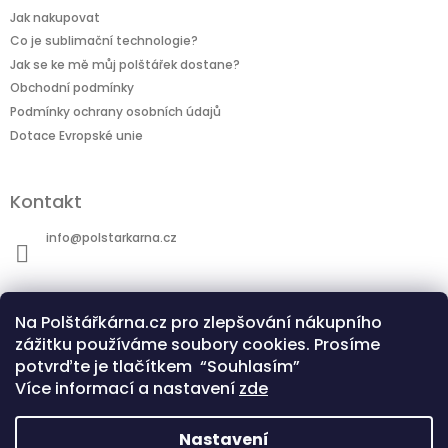
Jak nakupovat
Co je sublimační technologie?
Jak se ke mě můj polštářek dostane?
Obchodní podmínky
Podmínky ochrany osobních údajů
Dotace Evropské unie
Kontakt
info
@
polstarkarna.cz
Na Polštářkárna.cz pro zlepšování nákupního
zážitku používáme soubory cookies. Prosíme
potvrďte je tlačítkem “Souhlasím”
Dotace Evropské unie
Co je sublimační technologie?
Více informací a nastavení
zde
Nastavení