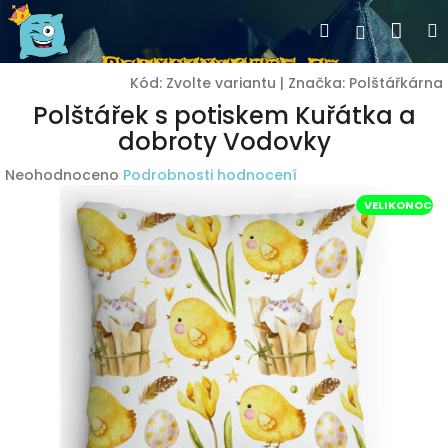
Přejít
Nák
Hledat
Přihlášen
na
obsah
koší
Kód:
Zvolte variantu
|
Značka:
Polštářkárna
Polštářek s potiskem Kuřátka a
dobroty Vodovky
Průměrné
Neohodnoceno
Podrobnosti hodnocení
hodnocení
VELIKONOCE
produktu
je
0,0
z
5
hvězdiček.