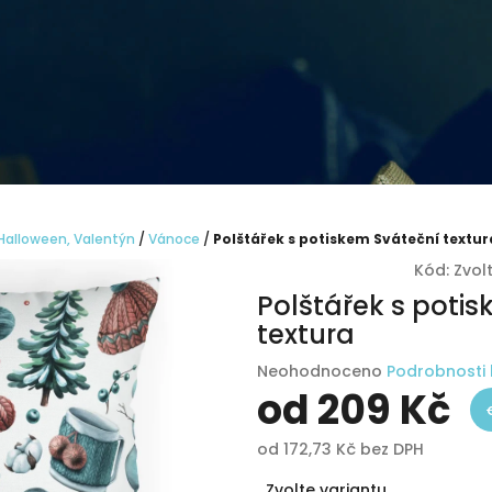
 Halloween, Valentýn
/
Vánoce
/
Polštářek s potiskem Sváteční textur
Kód:
Zvol
Polštářek s poti
textura
Průměrné
Neohodnoceno
Podrobnosti
hodnocení
od
209 Kč
produktu
je
od
172,73 Kč
bez DPH
0,0
Měrná
z
Zvolte variantu