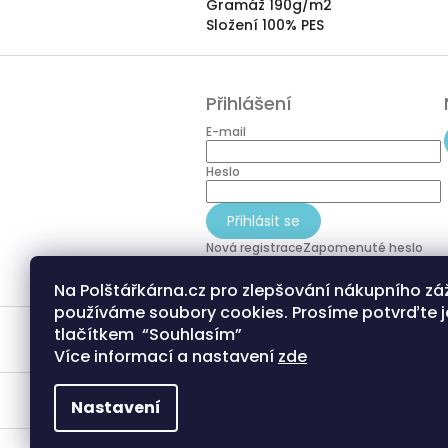
Gramáž 190g/m2
Složení 100% PES
Z
á
Přihlášení
p
a
E-mail
t
í
Heslo
Přihlásit se
Nová registrace
Zapomenuté heslo
Na Polštářkárna.cz pro zlepšování nákupního zá
používáme soubory cookies. Prosíme potvrďte j
tlačítkem “Souhlasím”
Více informací a nastavení
zde
Nastavení