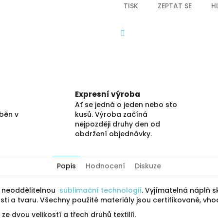
TISK
ZEPTAT SE
H
Facebook
Expresní výroba
Ať se jedná o jeden nebo sto
áběn v
kusů. Výroba začíná
nejpozději druhy den od
obdržení objednávky.
Popis
Hodnocení
Diskuze
ý neoddělitelnou
sublimační technologií
. Vyjímatelná náplň sk
ti a tvaru. Všechny použité materiály jsou certifikované, vho
ze dvou velikostí a třech druhů textilií.