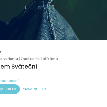
Nákupní
Hledat
Přihlášení
košík
a
te variantu
|
Značka:
Polštářkárna
skem Sváteční
 hodnocení
od 300 Kč
Sleva až 30 %