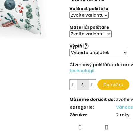
cena:
5
hvězdiček.
Velikost polštáře
Materiál polštáře
Výplň
?
Čtvercový polštářek dekoro
technologií
.
Do košíku
Můžeme doručit do:
Zvolte 
Kategorie
:
Vánoce
Záruka
:
2 roky