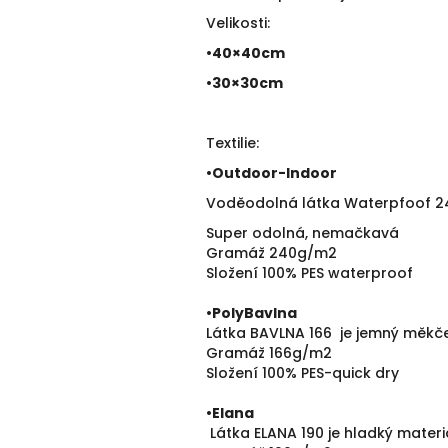
Velikosti:
•40×40cm
•30×30cm
Textilie:
•
Outdoor-Indoor
Voděodolná látka Waterpfoof 240 
Super odolná, nemačkavá
Gramáž 240g/m2
Složení 100% PES waterproof
•PolyBavlna
Látka BAVLNA 166 je jemný měkče
Gramáž 166g/m2
Složení 100% PES-quick dry
•
Elana
Látka ELANA 190 je hladký mater