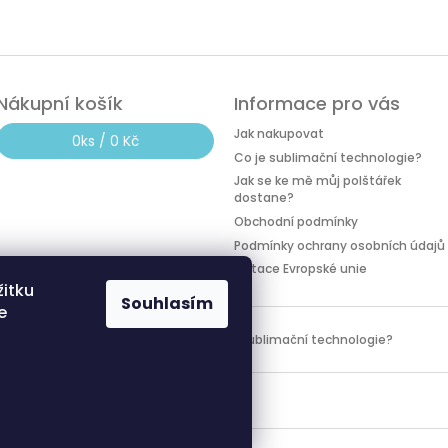
Nákupní košík
Informace pro vás
Jak nakupovat
0
ks /
0 Kč
Co je sublimační technologie?
Jak se ke mě můj polštářek
dostane?
Obchodní podmínky
Podmínky ochrany osobních údajů
Dotace Evropské unie
žitku
Souhlasím
e
Dotace Evropské unie
Co je sublimační technologie?