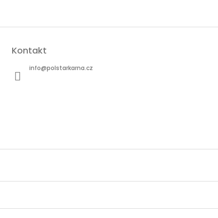
Kontakt
info
@
polstarkarna.cz