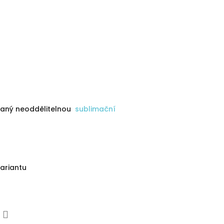
vaný neoddělitelnou
sublimační
variantu