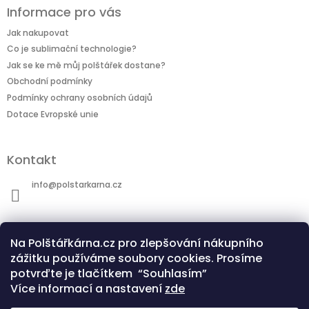
Informace pro vás
Jak nakupovat
Co je sublimační technologie?
Jak se ke mě můj polštářek dostane?
Obchodní podmínky
Podmínky ochrany osobních údajů
Dotace Evropské unie
Kontakt
info
@
polstarkarna.cz
Na Polštářkárna.cz pro zlepšování nákupního
zážitku používáme soubory cookies. Prosíme
potvrďte je tlačítkem “Souhlasím”
Dotace Evropské unie
Co je sublimační technologie?
Více informací a nastavení
zde