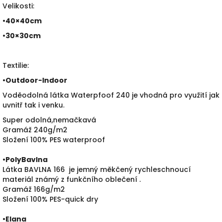
Velikosti:
•40×40cm
•30×30cm
Textilie:
•
Outdoor-Indoor
Voděodolná látka Waterpfoof 240 je vhodná pro využití jak
uvnitř tak i venku.
Super odolná,nemačkavá
Gramáž 240g/m2
Složení 100% PES waterproof
•PolyBavlna
Látka BAVLNA 166 je jemný měkčený rychleschnoucí
materiál známý z funkčního oblečení .
Gramáž 166g/m2
Složení 100% PES-quick dry
•
Elana