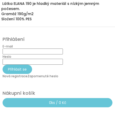
Látka ELANA 190 je hladký materiál s nízkým jemným
počesem.
Gramáž 190g/m2
Složení 100% PES
Z
á
Přihlášení
p
a
E-mail
t
í
Heslo
Přihlásit se
Nová registrace
Zapomenuté heslo
Nákupní košík
0
ks /
0 Kč