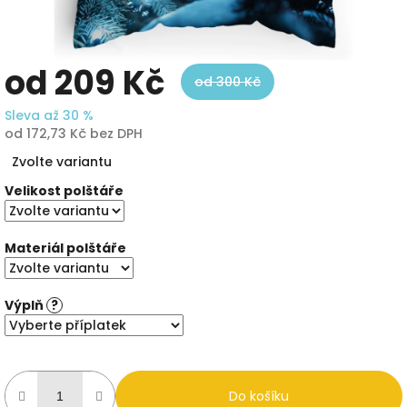
od
209 Kč
od 300 Kč
Sleva až 30 %
od
172,73 Kč
bez DPH
Měrná
Zvolte variantu
cena:
Velikost polštáře
Materiál polštáře
Výplň
?
Do košíku