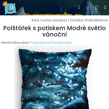
Přejít
Nák
Hledat
Přihlášen
na
obsah
koší
Kód:
Zvolte variantu
|
Značka:
Polštářkárna
Polštářek s potiskem Modré světlo
vánoční
Průměrné
Neohodnoceno
Podrobnosti hodnocení
hodnocení
produktu
je
0,0
z
5
hvězdiček.