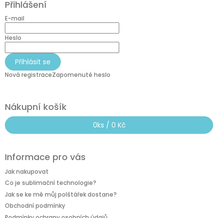
Přihlášení
p
a
E-mail
t
í
Heslo
Přihlásit se
Nová registrace
Zapomenuté heslo
Nákupní košík
0
ks /
0 Kč
Informace pro vás
Jak nakupovat
Co je sublimační technologie?
Jak se ke mě můj polštářek dostane?
Obchodní podmínky
Podmínky ochrany osobních údajů