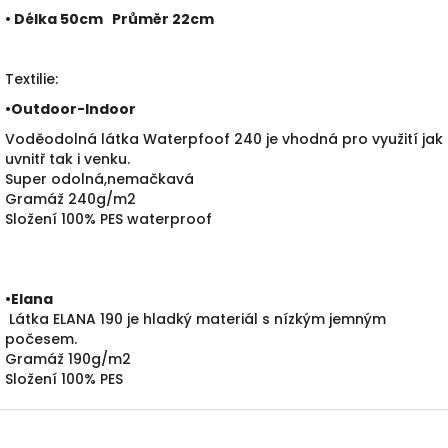
• Délka 50cm Průměr 22cm
Textilie:
•
Outdoor-Indoor
Voděodolná látka Waterpfoof 240 je vhodná pro využití jak
uvnitř tak i venku.
Super odolná,nemačkavá
Gramáž 240g/m2
Složení 100% PES waterproof
•
Elana
Látka ELANA 190 je hladký materiál s nízkým jemným
počesem.
Gramáž 190g/m2
Složení 100% PES
Z
á