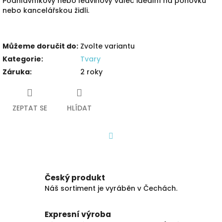
Podhlavníkový nebo ledvinový válec ideální na pohovku
nebo kancelářskou židli.
Můžeme doručit do:
Zvolte variantu
Kategorie
:
Tvary
Záruka
:
2 roky
ZEPTAT SE
HLÍDAT
Facebook
Český produkt
Náš sortiment je vyráběn v Čechách.
Expresní výroba