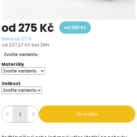
od
275 Kč
od 380 Kč
Sleva až 27 %
od
227,27 Kč
bez DPH
Měrná
Zvolte variantu
cena:
Materiály
Velikost
Do košíku