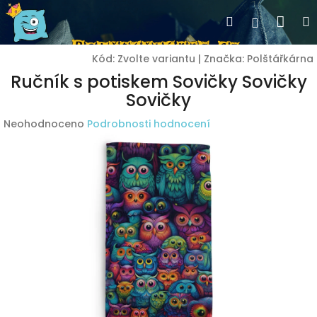
Přejít
Nák
Hledat
Přihlášen
na
obsah
koší
Kód:
Zvolte variantu
|
Značka:
Polštářkárna
Ručník s potiskem Sovičky Sovičky
Sovičky
Průměrné
Neohodnoceno
Podrobnosti hodnocení
hodnocení
produktu
je
0,0
z
5
hvězdiček.