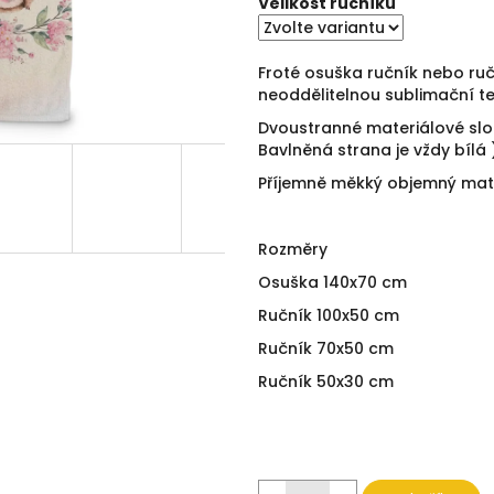
hvězdiček.
Velikost ručníků
Froté osuška ručník nebo ru
neoddělitelnou sublimační te
Dvoustranné materiálové sl
Bavlněná strana je vždy bílá 
Příjemně měkký objemný mate
Rozměry
Osuška 140x70 cm
Ručník 100x50 cm
Ručník 70x50 cm
Ručník 50x30 cm