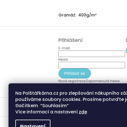
Gramáž: 400g/m²
Z
á
Přihlášení
p
a
E-mail
t
í
Heslo
Přihlásit se
Nová registrace
Zapomenuté heslo
Na Polštářkárna.cz pro zlepšování nákupního zá
používáme soubory cookies. Prosíme potvrďte j
tlačítkem “Souhlasím”
Více informací a nastavení
zde
Nastavení