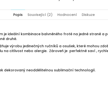
Popis
Související (2)
Hodnocení
Diskuze
m je ideální kombinace balvněného froté na jedné straně a 
aně druhé.
uje výrobu jedinečných ručníků a osušek, které mohou zdobi
u na citlivost nebo alergie. Zároveň je perfektně saví , rychle
ek dekorovaný neoddělitelnou sublimační technologií.