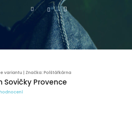
Nákupní
Hledat
Přihlášení
košík
te variantu
|
Značka:
Polštářkárna
m Sovičky Provence
 hodnocení