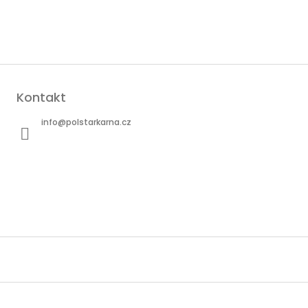
Kontakt
info
@
polstarkarna.cz