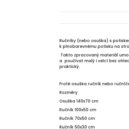
Ručníky (nebo osuška) s potiske
k plnobarevnému potisku na str
Takto zpracovaný materiál umožň
a používat malý i velcí bez ohled
praktický.
Froté osuška ručník nebo ručníč
Rozměry
Osuška 140x70 cm
Ručník 100x50 cm
Ručník 70x50 cm
Ručník 50x30 cm