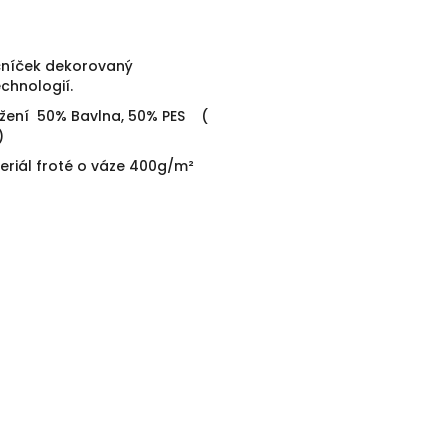
čníček dekorovaný
chnologií.
ožení 50% Bavlna, 50% PES (
)
riál froté o váze 400g/m²