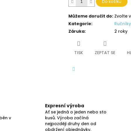
Do košíku
Můžeme doručit do:
Zvolte 
Kategorie
:
Ručníky
Záruka
:
2 roky
TISK
ZEPTAT SE
H
Facebook
Expresní výroba
Ať se jedná o jeden nebo sto
áběn v
kusů. Výroba začíná
nejpozději druhy den od
obdržení objednávky.