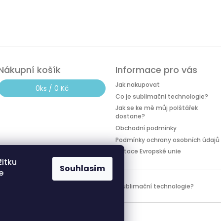
Nákupní košík
Informace pro vás
Jak nakupovat
0
ks /
0 Kč
Co je sublimační technologie?
Jak se ke mě můj polštářek
dostane?
Obchodní podmínky
Podmínky ochrany osobních údajů
Dotace Evropské unie
žitku
Souhlasím
e
Dotace Evropské unie
Co je sublimační technologie?