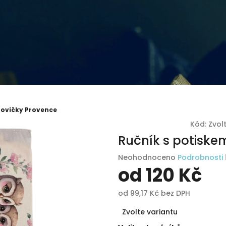
Sovičky Provence
Kód:
Zvol
Ručník s potiske
Průměrné
Neohodnoceno
Podrobnosti
hodnocení
od
120 Kč
produktu
je
od
99,17 Kč
bez DPH
0,0
Měrná
z
Zvolte variantu
cena:
5