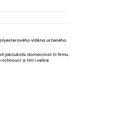
polyesterového vlákna určeného
t jakoukoliv domácnost či firmu
 schnoucí a tím i velice