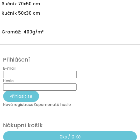
Ručník 70x50 cm
Ručník 50x30 cm
Gramáž: 400g/m²
Z
á
Přihlášení
p
a
E-mail
t
í
Heslo
Přihlásit se
Nová registrace
Zapomenuté heslo
Nákupní košík
0
ks /
0 Kč