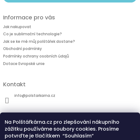
Informace pro vás
Jak nakupovat
Co je sublimační technologie?
Jak se ke mě můj polštářek dostane?
Obchodní podmínky
Podmínky ochrany osobních údajů
Dotace Evropské unie
Kontakt
info
@
polstarkarna.cz
Na Polštářkárna.cz pro zlepšování nákupního
zážitku používáme soubory cookies. Prosíme
potvrďte je tlačítkem “Souhlasím”
Dotace Evropské unie
Co je sublimační technologie?