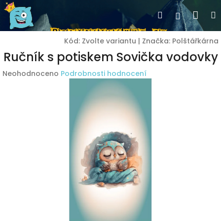
Přejít
Nák
Hledat
Přihlášen
na
obsah
koší
Kód:
Zvolte variantu
|
Značka:
Polštářkárna
Ručník s potiskem Sovička vodovky
Průměrné
Neohodnoceno
Podrobnosti hodnocení
hodnocení
produktu
je
0,0
z
5
hvězdiček.