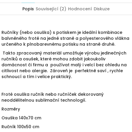
Popis
Související (2)
Hodnocení
Diskuze
Ručníky (nebo osuška) s potiskem je ideální kombinace
balvněného froté na jedné straně a polyesterového vlákna
určeného k plnobarevnému potisku na straně druhé.
Takto zpracovaný materiál umožňuje výrobu jedinečných
ručníků a osušek, které mohou zdobit jakoukoliv
domácnost či firmu a používat malý i velcí bez ohledu na
citlivost nebo alergie. Zároveň je perfektně saví , rychle
schnoucí a tím i velice praktický.
Froté osuška ručník nebo ručníček dekorovaný
neoddělitelnou sublimační technologií.
Rozměry
Osuška 140x70 cm
Ručník 100x50 cm