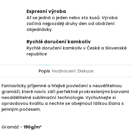
Expresní výroba
Ať se jedná o jeden nebo sto kusů. Výroba
začíná nejpozději druhy den od obdržení
objednávky.
Rychlé doručení kamkoliv
Rychlé doručení kamkoliv v České a Slovenské
republice
Popis
Hodnocení
Diskuze
Fantasticky příjemné a hřejivé povlečení s neuvěřitelnou
gramáží, které navíc září perfektně prokreslenými barvami
neoddělitelné sublimační technologie. Vychutnejte si
opravdovou kvalitu a nechte se obejmout látkou Elana s
jemným počesem.
Gramáž -
190g/m²