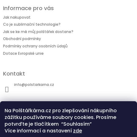
Informace pro vás
Jak nakupovat
Co je sublimační technologie?
Jak se ke mě můj polštářek dostane?
Obchodní podmínky
Podmínky ochrany osobních údajů
Dotace Evropské unie
Kontakt
info
@
polstarkarna.cz
Na Polštářkárna.cz pro zlepšování nákupního
zážitku používáme soubory cookies. Prosíme
potvrďte je tlačítkem “Souhlasím”
Dotace Evropské unie
Co je sublimační technologie?
Více informací a nastavení
zde