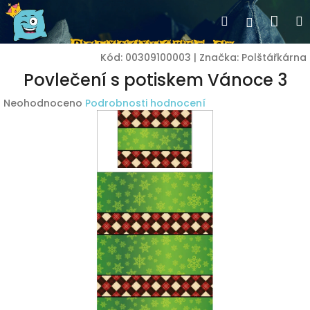
Přejít
Nák
Hledat
Přihlášen
na
obsah
koší
Kód:
00309100003
|
Značka:
Polštářkárna
Povlečení s potiskem Vánoce 3
Průměrné
Neohodnoceno
Podrobnosti hodnocení
hodnocení
produktu
je
0,0
z
5
hvězdiček.