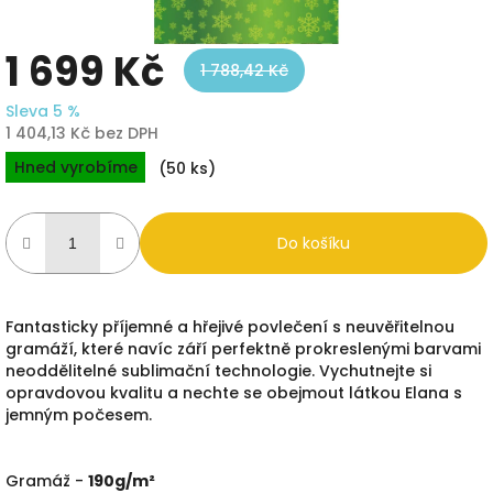
1 699 Kč
1 788,42 Kč
Sleva 5 %
1 404,13 Kč bez DPH
Měrná
Hned vyrobíme
(50 ks)
cena:
Do košíku
Fantasticky příjemné a hřejivé povlečení s neuvěřitelnou
gramáží, které navíc září perfektně prokreslenými barvami
neoddělitelné sublimační technologie. Vychutnejte si
opravdovou kvalitu a nechte se obejmout látkou Elana s
jemným počesem.
Gramáž -
190g/m²