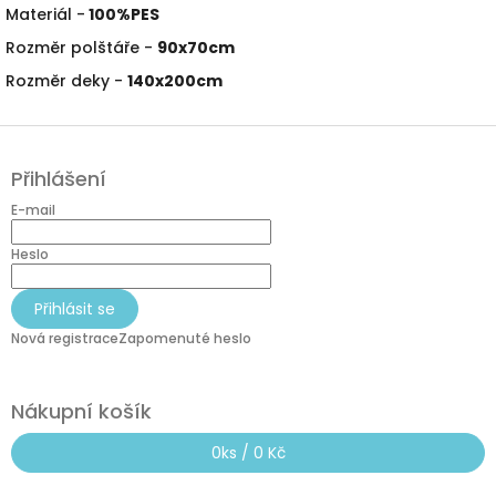
Materiál -
100%PES
Rozměr polštáře -
90x70cm
Rozměr deky -
140x200cm
Z
á
Přihlášení
p
a
E-mail
t
í
Heslo
Přihlásit se
Nová registrace
Zapomenuté heslo
Nákupní košík
0
ks /
0 Kč