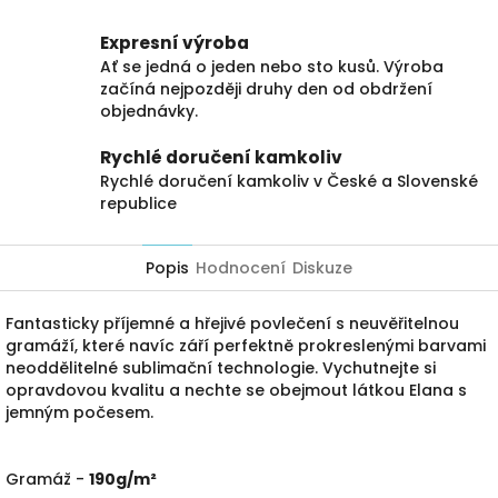
Expresní výroba
Ať se jedná o jeden nebo sto kusů. Výroba
začíná nejpozději druhy den od obdržení
objednávky.
Rychlé doručení kamkoliv
Rychlé doručení kamkoliv v České a Slovenské
republice
Popis
Hodnocení
Diskuze
Fantasticky příjemné a hřejivé povlečení s neuvěřitelnou
gramáží, které navíc září perfektně prokreslenými barvami
neoddělitelné sublimační technologie. Vychutnejte si
opravdovou kvalitu a nechte se obejmout látkou Elana s
jemným počesem.
Gramáž -
190g/m²