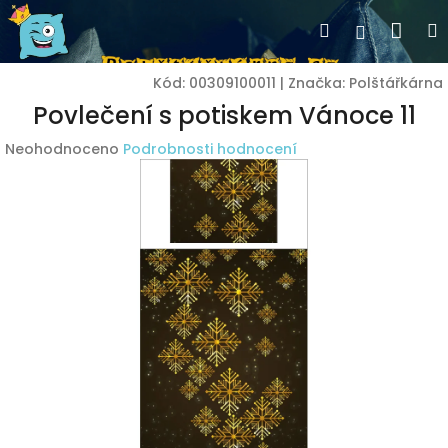
Přejít
Nák
Hledat
Přihlášen
na
obsah
koší
Kód:
00309100011
|
Značka:
Polštářkárna
Povlečení s potiskem Vánoce 11
Průměrné
Neohodnoceno
Podrobnosti hodnocení
hodnocení
produktu
je
0,0
z
5
hvězdiček.