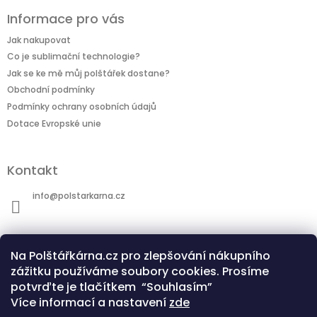
Informace pro vás
Jak nakupovat
Co je sublimační technologie?
Jak se ke mě můj polštářek dostane?
Obchodní podmínky
Podmínky ochrany osobních údajů
Dotace Evropské unie
Kontakt
info
@
polstarkarna.cz
Na Polštářkárna.cz pro zlepšování nákupního
zážitku používáme soubory cookies. Prosíme
potvrďte je tlačítkem “Souhlasím”
Dotace Evropské unie
Co je sublimační technologie?
Více informací a nastavení
zde