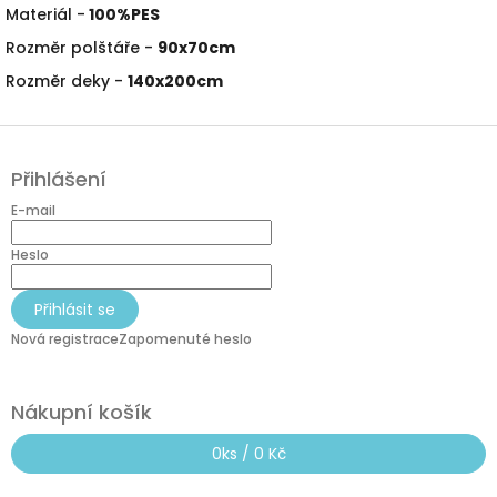
Materiál -
100%PES
Rozměr polštáře -
90x70cm
Rozměr deky -
140x200cm
Z
á
Přihlášení
p
a
E-mail
t
í
Heslo
Přihlásit se
Nová registrace
Zapomenuté heslo
Nákupní košík
0
ks /
0 Kč