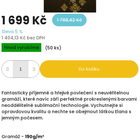
1 699 Kč
1 788,42 Kč
Sleva 5 %
1 404,13 Kč bez DPH
Měrná
Hned vyrobíme
(50 ks)
cena:
Do košíku
Fantasticky příjemné a hřejivé povlečení s neuvěřitelnou
gramáží, které navíc září perfektně prokreslenými barvami
neoddělitelné sublimační technologie. Vychutnejte si
opravdovou kvalitu a nechte se obejmout látkou Elana s
jemným počesem.
Gramáž -
190g/m²