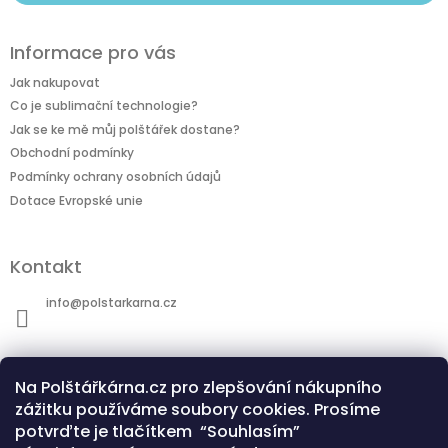
Informace pro vás
Jak nakupovat
Co je sublimační technologie?
Jak se ke mě můj polštářek dostane?
Obchodní podmínky
Podmínky ochrany osobních údajů
Dotace Evropské unie
Kontakt
info
@
polstarkarna.cz
Na Polštářkárna.cz pro zlepšování nákupního
zážitku používáme soubory cookies. Prosíme
potvrďte je tlačítkem “Souhlasím”
Dotace Evropské unie
Co je sublimační technologie?