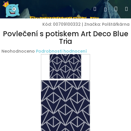
Přejít
Nák
Hledat
Přihlášen
na
obsah
koší
Kód:
00709100332
|
Značka:
Polštářkárna
Povlečení s potiskem Art Deco Blue
Tria
Průměrné
Neohodnoceno
Podrobnosti hodnocení
hodnocení
produktu
je
0,0
z
5
hvězdiček.