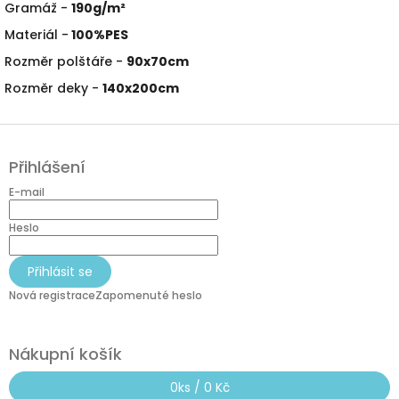
Gramáž -
190g/m²
Materiál -
100%PES
Rozměr polštáře -
90x70cm
Rozměr deky -
140x200cm
Z
á
Přihlášení
p
a
E-mail
t
í
Heslo
Přihlásit se
Nová registrace
Zapomenuté heslo
Nákupní košík
0
ks /
0 Kč