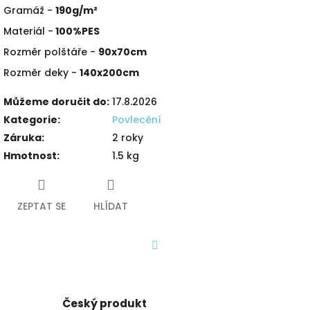
Gramáž -
190g/m²
Materiál -
100%PES
Rozměr polštáře -
90x70cm
Rozměr deky -
140x200cm
Můžeme doručit do:
17.8.2026
Kategorie
:
Povlecění
Záruka
:
2 roky
Hmotnost
:
1.5 kg
ZEPTAT SE
HLÍDAT
Facebook
Český produkt