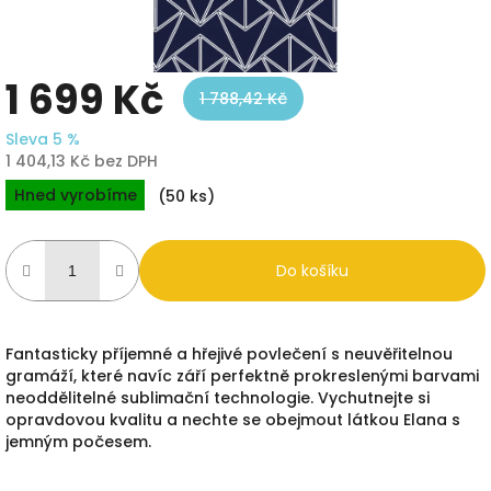
1 699 Kč
1 788,42 Kč
Sleva 5 %
1 404,13 Kč bez DPH
Měrná
Hned vyrobíme
(50 ks)
cena:
Do košíku
Fantasticky příjemné a hřejivé povlečení s neuvěřitelnou
gramáží, které navíc září perfektně prokreslenými barvami
neoddělitelné sublimační technologie. Vychutnejte si
opravdovou kvalitu a nechte se obejmout látkou Elana s
jemným počesem.