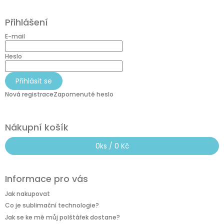
Z
á
Přihlášení
p
a
E-mail
t
í
Heslo
Přihlásit se
Nová registrace
Zapomenuté heslo
Nákupní košík
0
ks /
0 Kč
Informace pro vás
Jak nakupovat
Co je sublimační technologie?
Jak se ke mě můj polštářek dostane?