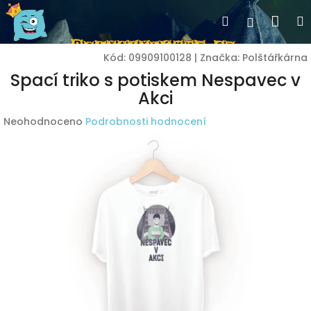
Přejít
Nák
Hledat
Přihlášen
na
obsah
koší
Kód:
09909100128
|
Značka:
Polštářkárna
Spací triko s potiskem Nespavec v
Akci
Průměrné
Neohodnoceno
Podrobnosti hodnocení
hodnocení
produktu
je
0,0
z
5
hvězdiček.