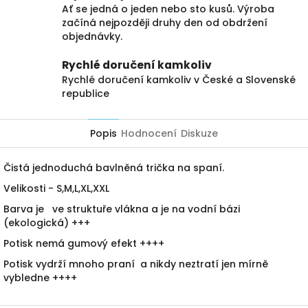
Ať se jedná o jeden nebo sto kusů. Výroba
začíná nejpozději druhy den od obdržení
objednávky.
Rychlé doručení kamkoliv
Rychlé doručení kamkoliv v České a Slovenské
republice
Popis
Hodnocení
Diskuze
Čistá jednoduchá bavlněná trička na spaní.
Velikosti - S,M,L,XL,XXL
Barva je ve struktuře vlákna a je na vodní bázi
(ekologická) +++
Potisk nemá gumový efekt ++++
Potisk vydrží mnoho praní a nikdy neztratí jen mírně
vybledne ++++