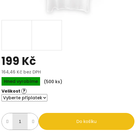
199 Kč
164,46 Kč
bez DPH
Měrná
Hned vyrobíme
(500 ks)
cena:
Velikost
?
Do košíku