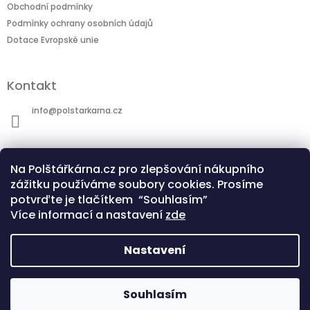
Obchodní podmínky
Podmínky ochrany osobních údajů
Dotace Evropské unie
Kontakt
info
@
polstarkarna.cz
Na Polštářkárna.cz pro zlepšování nákupního
zážitku používáme soubory cookies. Prosíme
potvrďte je tlačítkem “Souhlasím”
Dotace Evropské unie
Co je sublimační technologie?
Více informací a nastavení
zde
Nastavení
Copyright 2026
Polštářkárna.cz
. Všechna
Souhlasím
Vytvořil Shoptet
práva vyhrazena.
Upravit nastavení cookies