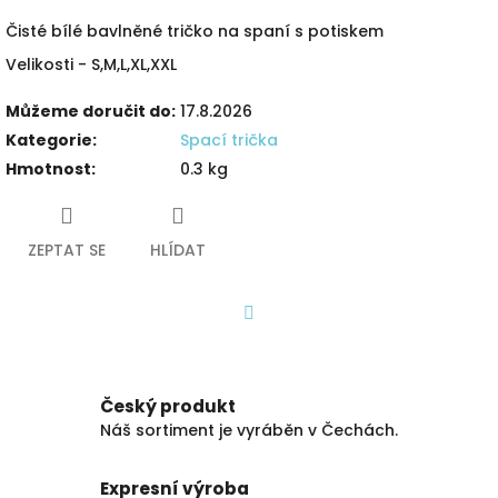
Čisté bílé bavlněné tričko na spaní s potiskem
Velikosti - S,M,L,XL,XXL
Můžeme doručit do:
17.8.2026
Kategorie
:
Spací trička
Hmotnost
:
0.3 kg
ZEPTAT SE
HLÍDAT
Facebook
Český produkt
Náš sortiment je vyráběn v Čechách.
Expresní výroba