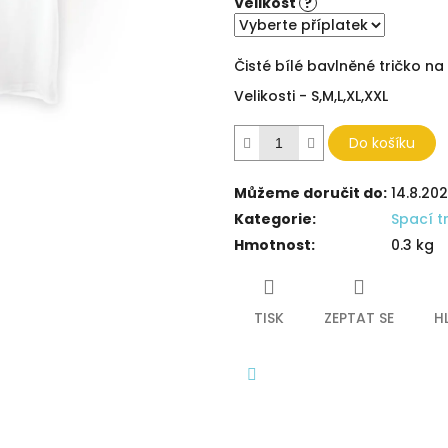
hvězdiček.
Velikost
?
Čisté bílé bavlněné tričko n
Velikosti - S,M,L,XL,XXL
Do košíku
Můžeme doručit do:
14.8.20
Kategorie
:
Spací t
Hmotnost
:
0.3 kg
TISK
ZEPTAT SE
H
Facebook