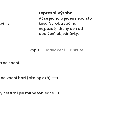
Expresní výroba
Ať se jedná o jeden nebo sto
áběn v
kusů. Výroba začíná
nejpozději druhy den od
obdržení objednávky.
Popis
Hodnocení
Diskuze
a na spaní.
e na vodní bázi (ekologická) +++
y neztratí jen mírně vybledne ++++