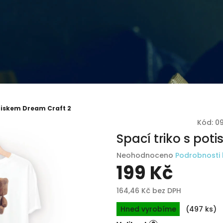
otiskem Dream Craft 2
Kód:
0
Spací triko s pot
Průměrné
Neohodnoceno
Podrobnosti
hodnocení
199 Kč
produktu
je
164,46 Kč
bez DPH
0,0
Měrná
z
Hned vyrobíme
(497 ks)
cena:
5