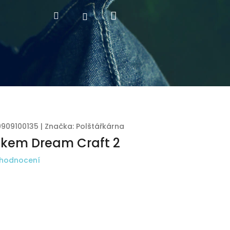
Nákupní
Hledat
Přihlášení
košík
9909100135
|
Značka:
Polštářkárna
iskem Dream Craft 2
 hodnocení