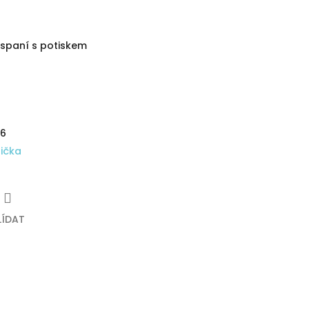
a spaní s potiskem
26
rička
LÍDAT