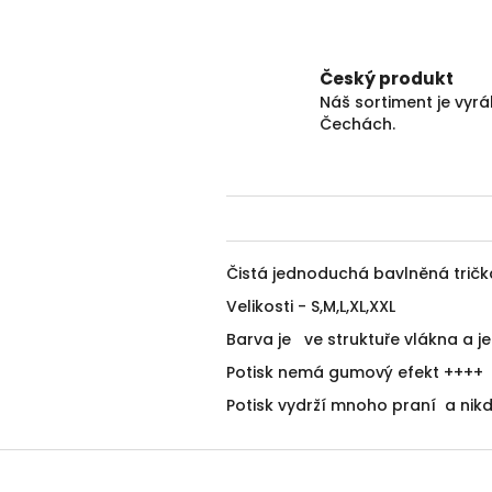
Český produkt
Náš sortiment je vyr
Čechách.
Čistá jednoduchá bavlněná tričk
Velikosti - S,M,L,XL,XXL
Barva je ve struktuře vlákna a j
Potisk nemá gumový efekt ++++
Potisk vydrží mnoho praní a nikd
Z
á