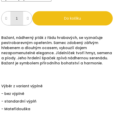
Do košíku
Bažant, nádherný pták z řádu hrabavých, se vyznačuje
pestrobarevným opeřením. Samec zdobený zářivým
hřebenem a dlouhým ocasem, vykouzlí dojem
nezapomenutelné elegance. Jídelníček tvoří hmyz, semena
a plody. Jeho hrdelní špaček zpívá nádhernou serenádu.
Bažant je symbolem přírodního bohatství a harmonie.
Výběr z variant výplně
- bez výplně
- standardní výplň
- Mateřídouška