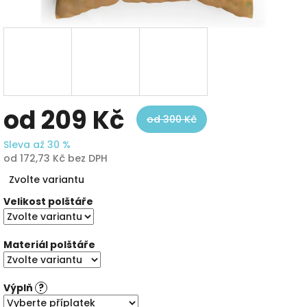
od
209 Kč
od 300 Kč
Sleva až 30 %
od
172,73 Kč
bez DPH
Měrná
Zvolte variantu
cena:
Velikost polštáře
Materiál polštáře
Výplň
?