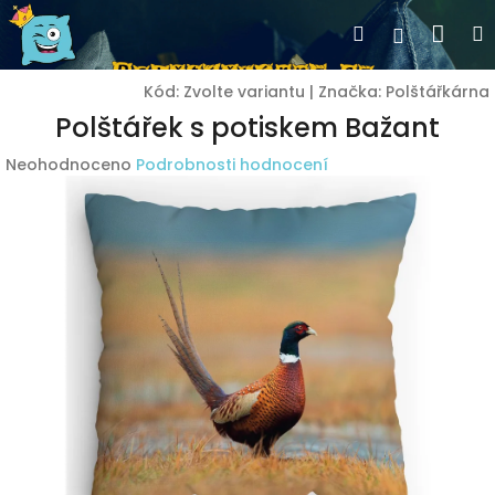
Přejít
Nák
Hledat
Přihlášen
na
obsah
koší
Kód:
Zvolte variantu
|
Značka:
Polštářkárna
Polštářek s potiskem Bažant
Průměrné
Neohodnoceno
Podrobnosti hodnocení
hodnocení
produktu
je
0,0
z
5
hvězdiček.