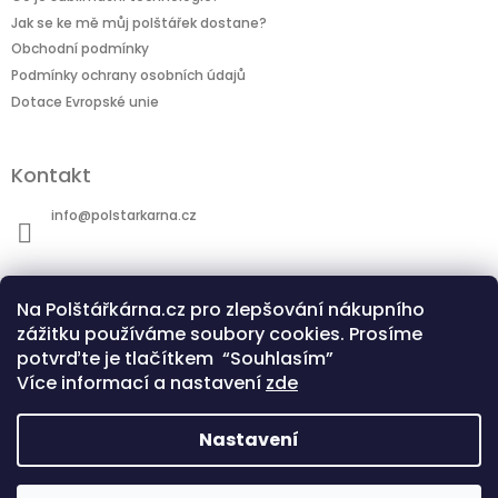
Jak se ke mě můj polštářek dostane?
Obchodní podmínky
Podmínky ochrany osobních údajů
Dotace Evropské unie
Kontakt
info
@
polstarkarna.cz
Na Polštářkárna.cz pro zlepšování nákupního
zážitku používáme soubory cookies. Prosíme
potvrďte je tlačítkem “Souhlasím”
Dotace Evropské unie
Co je sublimační technologie?
Více informací a nastavení
zde
Nastavení