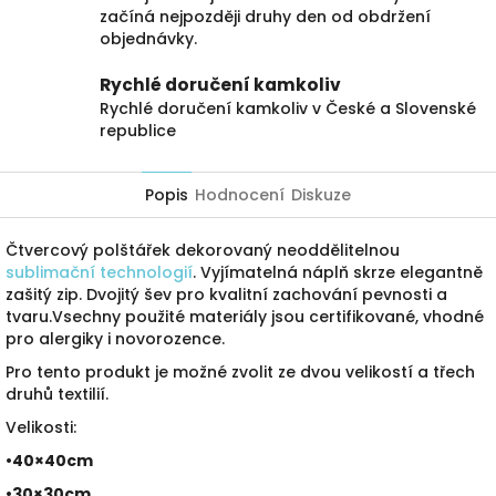
začíná nejpozději druhy den od obdržení
objednávky.
Rychlé doručení kamkoliv
Rychlé doručení kamkoliv v České a Slovenské
republice
Popis
Hodnocení
Diskuze
Čtvercový polštářek dekorovaný neoddělitelnou
sublimační technologií
. Vyjímatelná náplň skrze elegantně
zašitý zip. Dvojitý šev pro kvalitní zachování pevnosti a
tvaru.Vsechny použité materiály jsou certifikované, vhodné
pro alergiky i novorozence.
Pro tento produkt je možné zvolit ze dvou velikostí a třech
druhů textilií.
Velikosti:
•40×40cm
•30×30cm