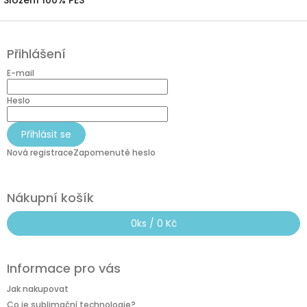
Z
á
Přihlášení
p
a
E-mail
t
í
Heslo
Přihlásit se
Nová registrace
Zapomenuté heslo
Nákupní košík
0
ks /
0 Kč
Informace pro vás
Jak nakupovat
Co je sublimační technologie?