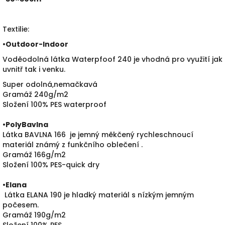
Textilie:
•
Outdoor-Indoor
Voděodolná látka Waterpfoof 240 je vhodná pro využití jak
uvnitř tak i venku.
Super odolná,nemačkavá
Gramáž 240g/m2
Složení 100% PES waterproof
•PolyBavlna
Látka BAVLNA 166 je jemný měkčený rychleschnoucí
materiál známý z funkčního oblečení .
Gramáž 166g/m2
Složení 100% PES-quick dry
•
Elana
Látka ELANA 190 je hladký materiál s nízkým jemným
počesem.
Gramáž 190g/m2
Složení 100% PES