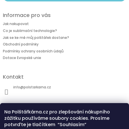
Informace pro vás
Jak nakupovat
Co je sublimační technologie?
Jak se ke mě můj polštářek dostane?
Obchodní podmínky
Podmínky ochrany osobních údajů
Dotace Evropské unie
Kontakt
info
@
polstarkarna.cz
Na Polštářkárna.cz pro zlepšování nákupního
zážitku používáme soubory cookies. Prosíme
potvrďte je tlačítkem “Souhlasím”
Dotace Evropské unie
Co je sublimační technologie?