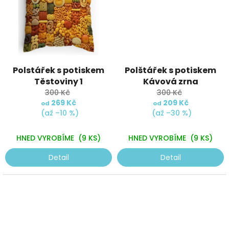
Polstářek s potiskem
Polštářek s potiskem
Těstoviny 1
Kávová zrna
300 Kč
300 Kč
269 Kč
209 Kč
od
od
(až –10 %)
(až –30 %)
HNED VYROBÍME
(9 KS)
HNED VYROBÍME
(9 KS)
Detail
Detail