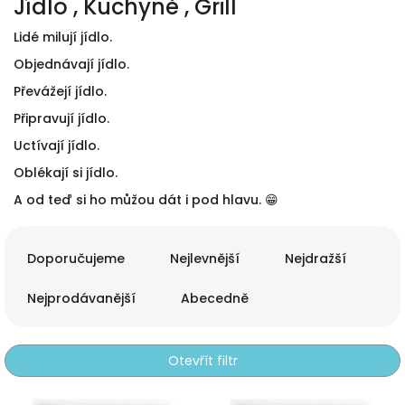
Jídlo , Kuchyně , Grill
Lidé milují jídlo.
Objednávají jídlo.
Převážejí jídlo.
Připravují jídlo.
Uctívají jídlo.
Oblékají si jídlo.
A od teď si ho můžou dát i pod hlavu. 😁
Ř
a
Doporučujeme
Nejlevnější
Nejdražší
z
e
Nejprodávanější
Abecedně
n
í
p
Otevřít filtr
r
o
V