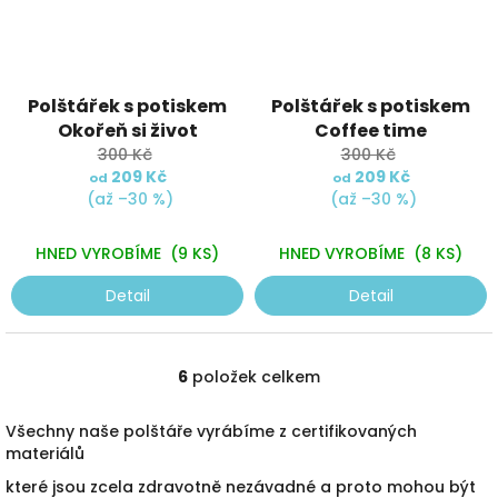
Polštářek s potiskem
Polštářek s potiskem
Okořeň si život
Coffee time
300 Kč
300 Kč
209 Kč
209 Kč
od
od
(až –30 %)
(až –30 %)
HNED VYROBÍME
(9 KS)
HNED VYROBÍME
(8 KS)
Detail
Detail
6
položek celkem
O
v
l
Všechny naše polštáře vyrábíme z certifikovaných
á
materiálů
d
které jsou zcela zdravotně nezávadné a proto mohou být
a