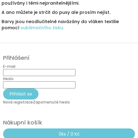
používány i těmi nejzranitelnějšími.
c
í
A ano můžete je strčit do pusy ale prosím nejíst.
p
r
Barvy jsou neodlučitelně navázány do vláken textilie
v
pomocí
sublimačního tisku.
k
y
v
Z
ý
á
p
Přihlášení
p
i
a
E-mail
s
t
u
í
Heslo
Přihlásit se
Nová registrace
Zapomenuté heslo
Nákupní košík
0
ks /
0 Kč