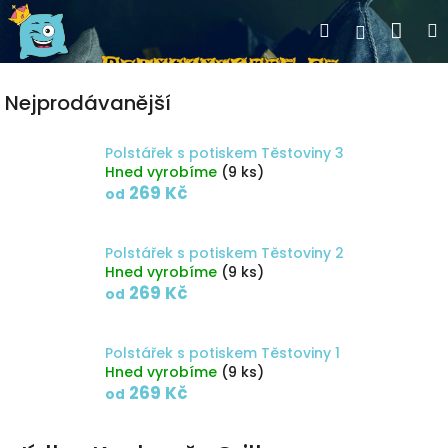
Přejít
Nák
Hledat
Přihlášen
na
obsah
koší
Nejprodávanější
Polstářek s potiskem Těstoviny 3
Hned vyrobíme
(9 ks)
269 Kč
od
Polstářek s potiskem Těstoviny 2
Hned vyrobíme
(9 ks)
269 Kč
od
Polstářek s potiskem Těstoviny 1
Hned vyrobíme
(9 ks)
269 Kč
od