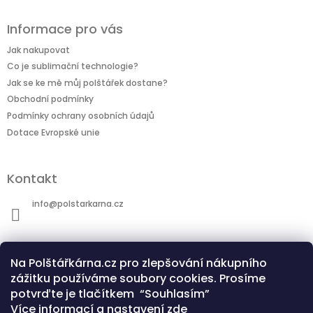
Informace pro vás
Jak nakupovat
Co je sublimační technologie?
Jak se ke mě můj polštářek dostane?
Obchodní podmínky
Podmínky ochrany osobních údajů
Dotace Evropské unie
Kontakt
info
@
polstarkarna.cz
Na Polštářkárna.cz pro zlepšování nákupního
zážitku používáme soubory cookies. Prosíme
potvrďte je tlačítkem “Souhlasím”
Dotace Evropské unie
Co je sublimační technologie?
Více informací a nastavení
zde