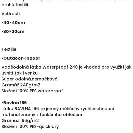
druhů textilií.
Velikosti:
•40×40cm
•30×30cm
Textilie:
•
Outdoor-Indoor
Voděodolná látka Waterpfoof 240 je vhodná pro využití jak
uvnitř tak i venku.
Super odolná,nemačkavá
Gramáž 240g/m2
Složení 100% PES waterproof
•Bavlna 166
Látka BAVLNA 166 je jemný měkčený rychleschnoucí
materiál známý z funkčního oblečení .
Gramáž 166g/m2
Složení 100% PES-quick dry