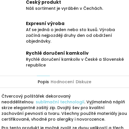
Český produkt
Náš sortiment je vyráběn v Čechách.
Expresní výroba
Ať se jedná o jeden nebo sto kusů. Výroba
začíná nejpozději druhy den od obdržení
objednávky.
Rychlé doručení kamkoliv
Rychlé doručení kamkoliv v České a Slovenské
republice
Popis
Hodnocení
Diskuze
Čtvercový polštářek dekorovaný
neoddělitelnou
sublimační technologií
. Vyjímatelná náplň
skrze elegantně zašitý zip. Dvojitý šev pro kvalitní
zachování pevnosti a tvaru. Všechny použité materiály jsou
certifikované, vhodné pro alergiky i novorozence.
Pro tento produkt je možné zvolit ze dvou velikostí a třech