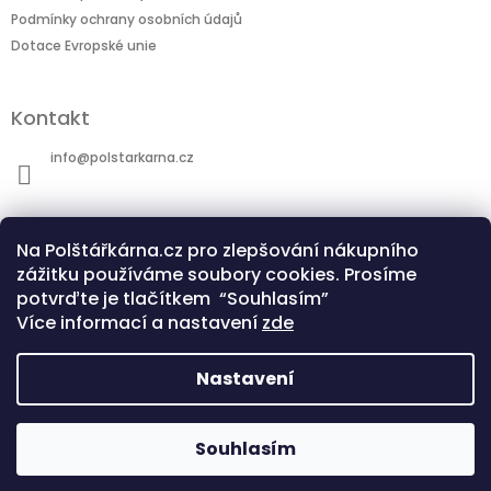
Podmínky ochrany osobních údajů
Dotace Evropské unie
Kontakt
info
@
polstarkarna.cz
Na Polštářkárna.cz pro zlepšování nákupního
zážitku používáme soubory cookies. Prosíme
potvrďte je tlačítkem “Souhlasím”
Dotace Evropské unie
Co je sublimační technologie?
Více informací a nastavení
zde
Nastavení
Copyright 2026
Polštářkárna.cz
. Všechna
Souhlasím
Vytvořil Shoptet
práva vyhrazena.
Upravit nastavení cookies