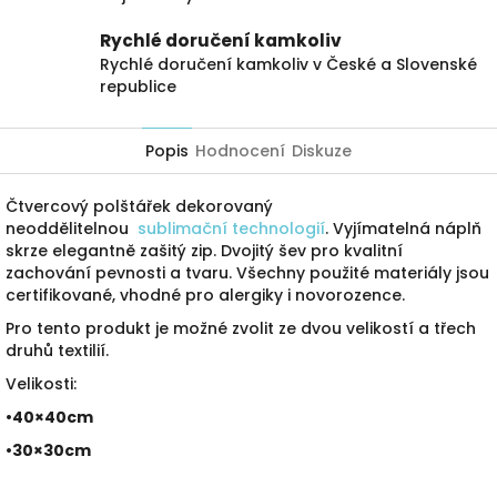
Rychlé doručení kamkoliv
Rychlé doručení kamkoliv v České a Slovenské
republice
Popis
Hodnocení
Diskuze
Čtvercový polštářek dekorovaný
neoddělitelnou
sublimační technologií
. Vyjímatelná náplň
skrze elegantně zašitý zip. Dvojitý šev pro kvalitní
zachování pevnosti a tvaru. Všechny použité materiály jsou
certifikované, vhodné pro alergiky i novorozence.
Pro tento produkt je možné zvolit ze dvou velikostí a třech
druhů textilií.
Velikosti:
•40×40cm
•30×30cm