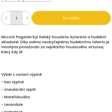
Do košíku
Niccolò Paganini byl italský houslista, kytarista a hudební
skladatel. Díky svému neobyčejnému hudebnímu talentu je
mnohými považován za největšího houslového virtuosa,
který kdy žil
Výběr z variant výplně
- bez výplně
- standardní výplň
- Mateřídouška
- Levandule
- Heřmánek