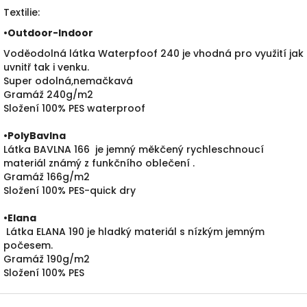
Textilie:
•
Outdoor-Indoor
Voděodolná látka Waterpfoof 240 je vhodná pro využití jak
uvnitř tak i venku.
Super odolná,nemačkavá
Gramáž 240g/m2
Složení 100% PES waterproof
•PolyBavlna
Látka BAVLNA 166 je jemný měkčený rychleschnoucí
materiál známý z funkčního oblečení .
Gramáž 166g/m2
Složení 100% PES-quick dry
•
Elana
Látka ELANA 190 je hladký materiál s nízkým jemným
počesem.
Gramáž 190g/m2
Složení 100% PES
Z