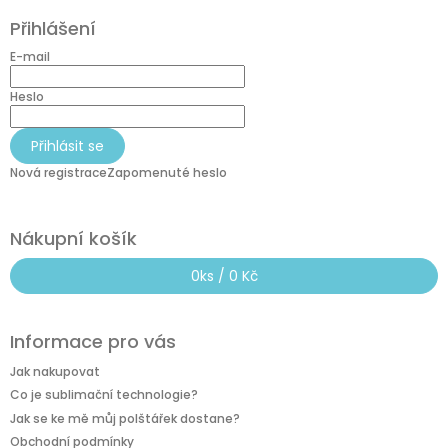
á
Přihlášení
p
a
E-mail
t
í
Heslo
Přihlásit se
Nová registrace
Zapomenuté heslo
Nákupní košík
0
ks /
0 Kč
Informace pro vás
Jak nakupovat
Co je sublimační technologie?
Jak se ke mě můj polštářek dostane?
Obchodní podmínky