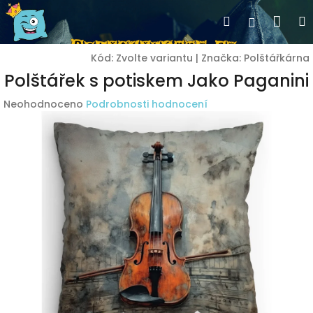
Přejít
Nák
Hledat
Přihlášen
na
obsah
koší
Kód:
Zvolte variantu
|
Značka:
Polštářkárna
Polštářek s potiskem Jako Paganini
Průměrné
Neohodnoceno
Podrobnosti hodnocení
hodnocení
produktu
je
0,0
z
5
hvězdiček.