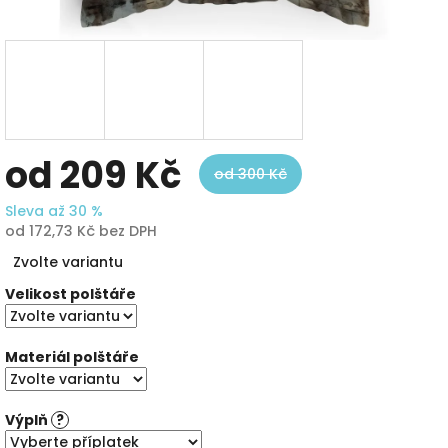
od
209 Kč
od 300 Kč
Sleva až 30 %
od
172,73 Kč
bez DPH
Měrná
Zvolte variantu
cena:
Velikost polštáře
Materiál polštáře
Výplň
?