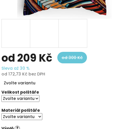
od
209 Kč
od 300 Kč
Sleva až 30 %
od
172,73 Kč
bez DPH
Měrná
Zvolte variantu
cena:
Velikost polštáře
Materiál polštáře
Výplň
?