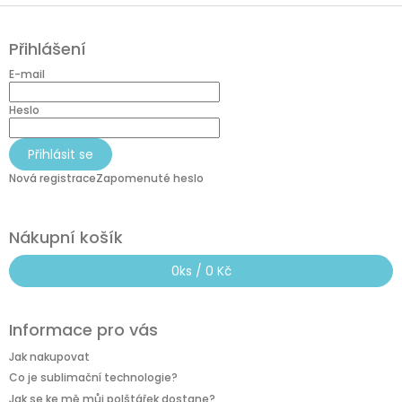
Z
á
Přihlášení
p
a
E-mail
t
í
Heslo
Přihlásit se
Nová registrace
Zapomenuté heslo
Nákupní košík
0
ks /
0 Kč
Informace pro vás
Jak nakupovat
Co je sublimační technologie?
Jak se ke mě můj polštářek dostane?