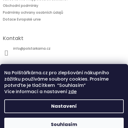
Obchodní podmínky
Podmínky ochrany osobních údajů
Dotace Evropské unie
Kontakt
info
@
polstarkarna.cz
Na Polštářkárna.cz pro zlepšování nákupního
zážitku používáme soubory cookies. Prosíme
potvrďte je tlačítkem “Souhlasím”
Dotace Evropské unie
Co je sublimační technologie?
Více informací a nastavení
zde
Nastavení
Copyright 2026
Polštářkárna.cz
. Všechna
Souhlasím
Vytvořil Shoptet