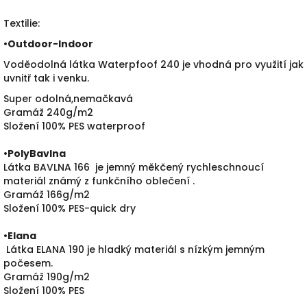
Textilie:
•
Outdoor-Indoor
Voděodolná látka Waterpfoof 240 je vhodná pro využití jak
uvnitř tak i venku.
Super odolná,nemačkavá
Gramáž 240g/m2
Složení 100% PES waterproof
•PolyBavlna
Látka BAVLNA 166 je jemný měkčený rychleschnoucí
materiál známý z funkčního oblečení .
Gramáž 166g/m2
Složení 100% PES-quick dry
•
Elana
Látka ELANA 190 je hladký materiál s nízkým jemným
počesem.
Gramáž 190g/m2
Složení 100% PES