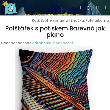
Přejít
Nák
Hledat
Přihlášen
na
obsah
koší
Kód:
Zvolte variantu
|
Značka:
Polštářkárna
Polštářek s potiskem Barevná jak
piano
Průměrné
Neohodnoceno
Podrobnosti hodnocení
hodnocení
produktu
je
0,0
z
5
hvězdiček.