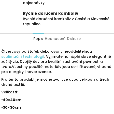
objednávky.
Rychlé doručení kamkoliv
Rychlé doručení kamkoliv v České a Slovenské
republice
Popis
Hodnocení
Diskuze
Čtvercový polštářek dekorovaný neoddělitelnou
sublimační technologií
. Vyjímatelná náplň skrze elegantně
zašitý zip. Dvojitý šev pro kvalitní zachování pevnosti a
tvaru.Vsechny použité materiály jsou certifikované, vhodné
pro alergiky i novorozence.
Pro tento produkt je možné zvolit ze dvou velikostí a třech
druhů textilií.
Velikosti:
•40×40cm
•30×30cm