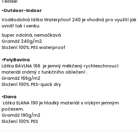
Textilie:
•
Outdoor-Indoor
Voděodolná látka Waterpfoof 240 je vhodná pro využití jak
uvnitř tak i venku.
Super odolná, nemačkavá
Gramáž 240g/m2
Složení 100% PES waterproof
•PolyBavlna
Látka BAVLNA 166 je jemný měkčený rychleschnoucí
materiál známý z funkčního oblečení .
Gramáž 166g/m2
Složení 100% PES-quick dry
•
Elana
Látka ELANA 190 je hladký materiál s nízkým jemným
počesem.
Gramáž 190g/m2
Složení 100% PES
Z