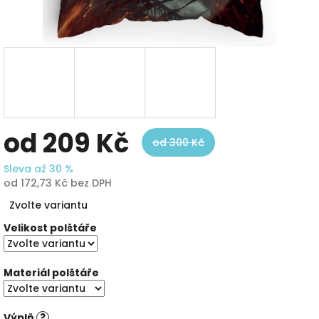
od
209 Kč
od 300 Kč
Sleva až 30 %
od
172,73 Kč
bez DPH
Měrná
Zvolte variantu
cena:
Velikost polštáře
Materiál polštáře
Výplň
?