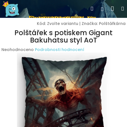
Přejít
Nák
Hledat
Přihlášen
na
obsah
koší
Kód:
Zvolte variantu
|
Značka:
Polštářkárna
Polštářek s potiskem Gigant
Bakuhatsu styl AoT
Průměrné
Neohodnoceno
Podrobnosti hodnocení
hodnocení
produktu
je
0,0
z
5
hvězdiček.