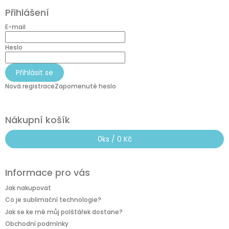
á
Přihlášení
p
a
E-mail
t
í
Heslo
Přihlásit se
Nová registrace
Zapomenuté heslo
Nákupní košík
0
ks /
0 Kč
Informace pro vás
Jak nakupovat
Co je sublimační technologie?
Jak se ke mě můj polštářek dostane?
Obchodní podmínky