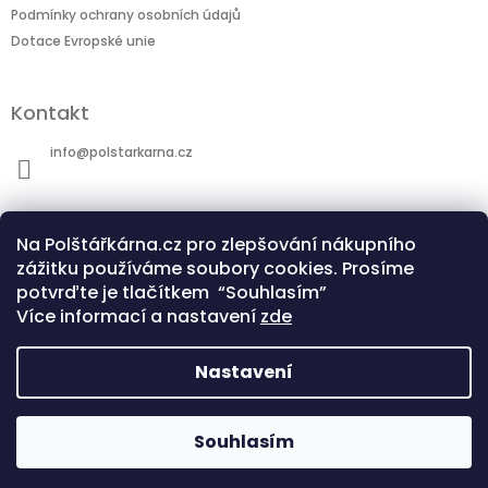
Podmínky ochrany osobních údajů
Dotace Evropské unie
Kontakt
info
@
polstarkarna.cz
Na Polštářkárna.cz pro zlepšování nákupního
zážitku používáme soubory cookies. Prosíme
potvrďte je tlačítkem “Souhlasím”
Dotace Evropské unie
Co je sublimační technologie?
Více informací a nastavení
zde
Nastavení
Copyright 2026
Polštářkárna.cz
. Všechna
Souhlasím
Vytvořil Shoptet
práva vyhrazena.
Upravit nastavení cookies