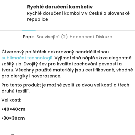
Rychlé doručení kamkoliv
Rychlé doručení kamkoliv v České a Slovenské
republice
Popis
Související (2)
Hodnocení
Diskuze
Čtvercový polštářek dekorovaný neoddělitelnou
sublimační technologií
. Vyjímatelná náplň skrze elegantně
zašitý zip. Dvojitý šev pro kvalitní zachování pevnosti a
tvaru. Všechny použité materiály jsou certifikované, vhodné
pro alergiky i novorozence.
Pro tento produkt je možné zvolit ze dvou velikostí a třech
druhů textilií.
Velikosti:
•40×40cm
•30×30cm