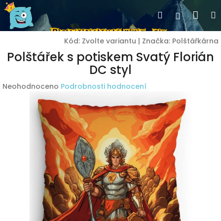
Přejít
Nák
Hledat
Přihlášen
na
obsah
koší
Kód:
Zvolte variantu
|
Značka:
Polštářkárna
Polštářek s potiskem Svatý Florián
DC styl
Průměrné
Neohodnoceno
Podrobnosti hodnocení
hodnocení
produktu
je
0,0
z
5
hvězdiček.