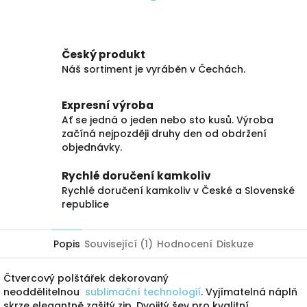
Facebook
Český produkt
Náš sortiment je vyráběn v Čechách.
Expresní výroba
Ať se jedná o jeden nebo sto kusů. Výroba
začíná nejpozději druhy den od obdržení
objednávky.
Rychlé doručení kamkoliv
Rychlé doručení kamkoliv v České a Slovenské
republice
Popis
Související (1)
Hodnocení
Diskuze
Čtvercový polštářek dekorovaný
neoddělitelnou
sublimační technologií
. Vyjímatelná náplň
skrze elegantně zašitý zip. Dvojitý šev pro kvalitní