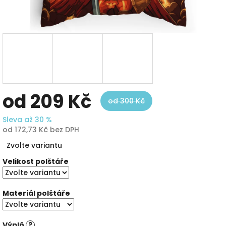
od
209 Kč
od 300 Kč
Sleva až 30 %
od
172,73 Kč
bez DPH
Měrná
Zvolte variantu
cena:
Velikost polštáře
Materiál polštáře
Výplň
?