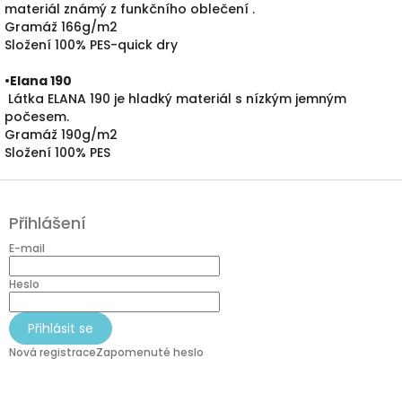
materiál známý z funkčního oblečení .
Gramáž 166g/m2
Složení 100% PES-quick dry
•
Elana 190
Látka ELANA 190 je hladký materiál s nízkým jemným
počesem.
Gramáž 190g/m2
Složení 100% PES
Z
á
Přihlášení
p
a
E-mail
t
í
Heslo
Přihlásit se
Nová registrace
Zapomenuté heslo