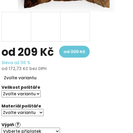
od
209 Kč
od 300 Kč
Sleva až 30 %
od
172,73 Kč
bez DPH
Měrná
Zvolte variantu
cena:
Velikost polštáře
Materiál polštáře
Výplň
?