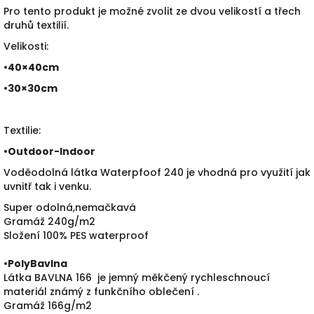
Pro tento produkt je možné zvolit ze dvou velikostí a třech
druhů textilií.
Velikosti:
•40×40cm
•30×30cm
Textilie:
•
Outdoor-Indoor
Voděodolná látka Waterpfoof 240 je vhodná pro využití jak
uvnitř tak i venku.
Super odolná,nemačkavá
Gramáž 240g/m2
Složení 100% PES waterproof
•PolyBavlna
Látka BAVLNA 166 je jemný měkčený rychleschnoucí
materiál známý z funkčního oblečení .
Gramáž 166g/m2