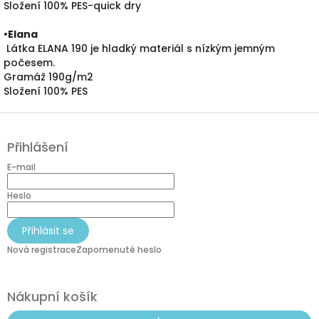
Složení 100% PES-quick dry
•
Elana
Látka ELANA 190 je hladký materiál s nízkým jemným
počesem.
Gramáž 190g/m2
Složení 100% PES
Z
á
Přihlášení
p
a
E-mail
t
í
Heslo
Přihlásit se
Nová registrace
Zapomenuté heslo
Nákupní košík