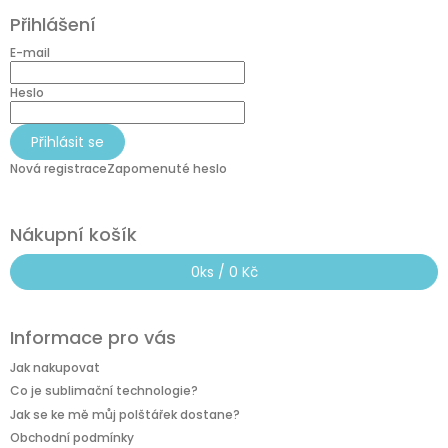
á
Přihlášení
p
a
E-mail
t
í
Heslo
Přihlásit se
Nová registrace
Zapomenuté heslo
Nákupní košík
0
ks /
0 Kč
Informace pro vás
Jak nakupovat
Co je sublimační technologie?
Jak se ke mě můj polštářek dostane?
Obchodní podmínky