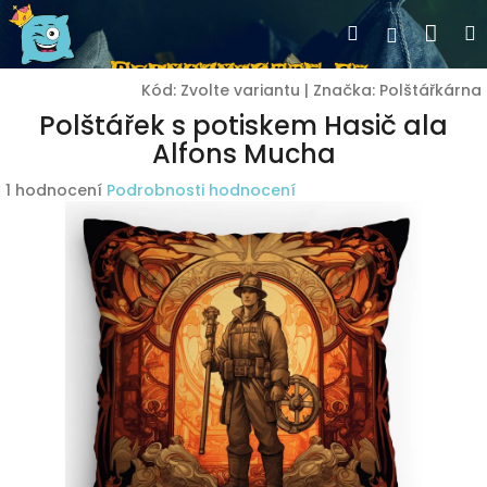
Přejít
Nák
Hledat
Přihlášen
na
obsah
koší
Kód:
Zvolte variantu
|
Značka:
Polštářkárna
Polštářek s potiskem Hasič ala
Alfons Mucha
Průměrné
1 hodnocení
Podrobnosti hodnocení
hodnocení
produktu
je
3,0
z
5
hvězdiček.