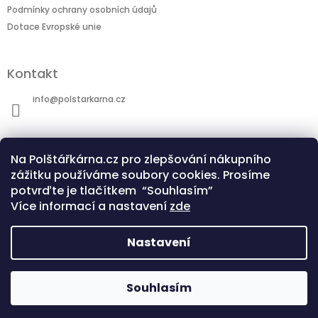
Podmínky ochrany osobních údajů
Dotace Evropské unie
Kontakt
info
@
polstarkarna.cz
Na Polštářkárna.cz pro zlepšování nákupního
zážitku používáme soubory cookies. Prosíme
potvrďte je tlačítkem “Souhlasím”
Dotace Evropské unie
Co je sublimační technologie?
Více informací a nastavení
zde
Nastavení
Copyright 2026
Polštářkárna.cz
. Všechna
Souhlasím
Vytvořil Shoptet
práva vyhrazena.
Upravit nastavení cookies