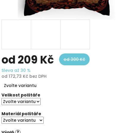
od
209 Kč
od 300 Kč
Sleva až 30 %
od
172,73 Kč
bez DPH
Měrná
Zvolte variantu
cena:
Velikost polštáře
Materiál polštáře
Výplň
?