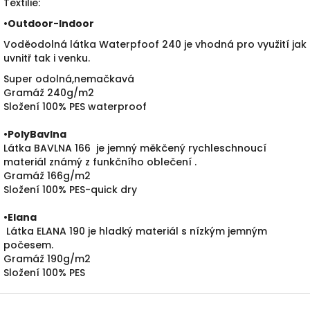
Textilie:
•
Outdoor-Indoor
Voděodolná látka Waterpfoof 240 je vhodná pro využití jak
uvnitř tak i venku.
Super odolná,nemačkavá
Gramáž 240g/m2
Složení 100% PES waterproof
•PolyBavlna
Látka BAVLNA 166 je jemný měkčený rychleschnoucí
materiál známý z funkčního oblečení .
Gramáž 166g/m2
Složení 100% PES-quick dry
•
Elana
Látka ELANA 190 je hladký materiál s nízkým jemným
počesem.
Gramáž 190g/m2
Složení 100% PES
Z