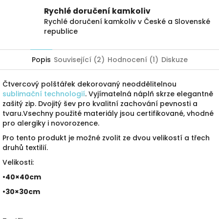
Rychlé doručení kamkoliv
Rychlé doručení kamkoliv v České a Slovenské
republice
Popis
Související (2)
Hodnocení (1)
Diskuze
Čtvercový polštářek dekorovaný neoddělitelnou
sublimační technologií
. Vyjímatelná náplň skrze elegantně
zašitý zip. Dvojitý šev pro kvalitní zachování pevnosti a
tvaru.Vsechny použité materiály jsou certifikované, vhodné
pro alergiky i novorozence.
Pro tento produkt je možné zvolit ze dvou velikostí a třech
druhů textilií.
Velikosti:
•40×40cm
•30×30cm