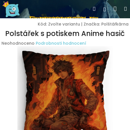
Přejít
Nák
Hledat
Přihlášen
na
obsah
koší
Kód:
Zvolte variantu
|
Značka:
Polštářkárna
Polstářek s potiskem Anime hasič
Průměrné
Neohodnoceno
Podrobnosti hodnocení
hodnocení
produktu
je
0,0
z
5
hvězdiček.