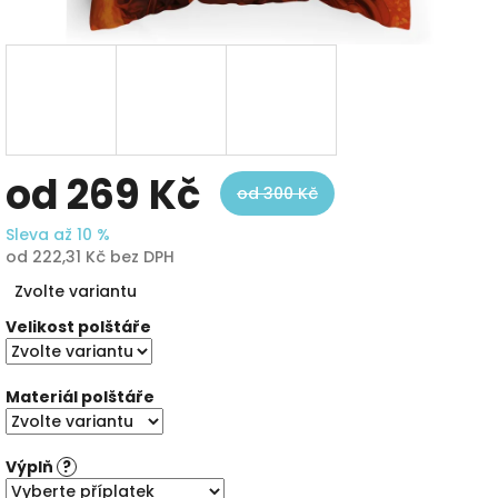
od
269 Kč
od 300 Kč
Sleva až 10 %
od
222,31 Kč
bez DPH
Měrná
Zvolte variantu
cena:
Velikost polštáře
Materiál polštáře
Výplň
?