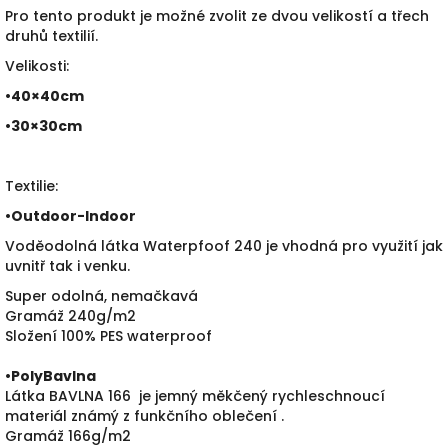
Pro tento produkt je možné zvolit ze dvou velikostí a třech
druhů textilií.
Velikosti:
•40×40cm
•30×30cm
Textilie:
•
Outdoor-Indoor
Voděodolná látka Waterpfoof 240 je vhodná pro využití jak
uvnitř tak i venku.
Super odolná, nemačkavá
Gramáž 240g/m2
Složení 100% PES waterproof
•PolyBavlna
Látka BAVLNA 166 je jemný měkčený rychleschnoucí
materiál známý z funkčního oblečení .
Gramáž 166g/m2