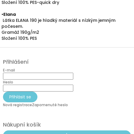
Složení 100% PES-quick dry
•
Elana
Látka ELANA 190 je hladký materiál s nízkým jemným
počesem.
Gramáž 190g/m2
Složení 100% PES
Z
á
Přihlášení
p
a
E-mail
t
í
Heslo
Přihlásit se
Nová registrace
Zapomenuté heslo
Nákupní košík