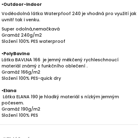
•
Outdoor-Indoor
Voděodolná látka Waterpfoof 240 je vhodná pro využití jak
uvnitř tak i venku.
Super odolná,nemačkavá
Gramáž 240g/m2
Složení 100% PES waterproof
•PolyBavlna
Látka BAVLNA 166 je jemný měkčený rychleschnoucí
materiál známý z funkčního oblečení .
Gramáž 166g/m2
Složení 100% PES-quick dry
•
Elana
Látka ELANA 190 je hladký materiál s nízkým jemným
počesem.
Gramáž 190g/m2
Složení 100% PES
Z
á