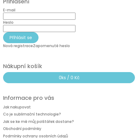
Přihlášení
p
a
E-mail
t
í
Heslo
Přihlásit se
Nová registrace
Zapomenuté heslo
Nákupní košík
0
ks /
0 Kč
Informace pro vás
Jak nakupovat
Co je sublimační technologie?
Jak se ke mě můj polštářek dostane?
Obchodní podmínky
Podmínky ochrany osobních údajů