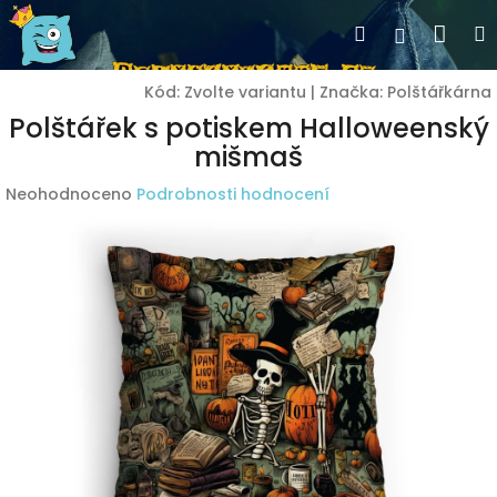
Přejít
Nák
Hledat
Přihlášen
na
obsah
koší
Kód:
Zvolte variantu
|
Značka:
Polštářkárna
Polštářek s potiskem Halloweenský
mišmaš
Průměrné
Neohodnoceno
Podrobnosti hodnocení
hodnocení
produktu
je
0,0
z
5
hvězdiček.