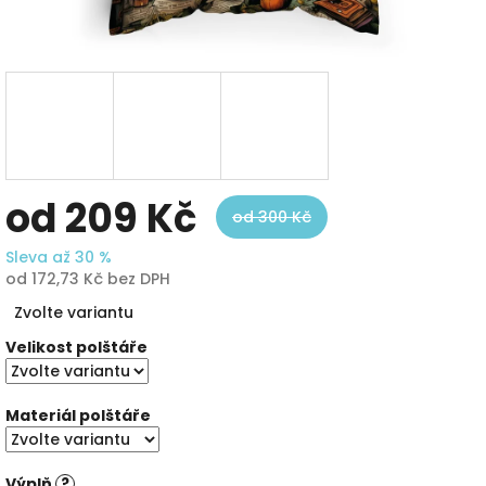
od
209 Kč
od 300 Kč
Sleva až 30 %
od
172,73 Kč
bez DPH
Měrná
Zvolte variantu
cena:
Velikost polštáře
Materiál polštáře
Výplň
?