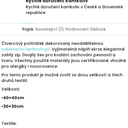
Rychlé doručení kamkoliv
Rychlé doručení kamkoliv v České a Slovenské
republice
Popis
Související (1)
Hodnocení
Diskuze
Čtvercový polštářek dekorovaný neoddělitelnou
sublimační technologií
. Vyjímatelná náplň skrze elegantně
zašitý zip. Dvojitý šev pro kvalitní zachování pevnosti a
tvaru. Všechny použité materiály jsou certifikované, vhodné
pro alergiky i novorozence.
Pro tento produkt je možné zvolit ze dvou velikostí a třech
druhů textilií.
Velikosti:
•40×40cm
•30×30cm
Textilie: