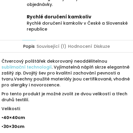
objednávky.
Rychlé doručení kamkoliv
Rychlé doručení kamkoliv v České a Slovenské
republice
Popis
Související (1)
Hodnocení
Diskuze
Čtvercový polštářek dekorovaný neoddělitelnou
sublimační technologií
. Vyjímatelná náplň skrze elegantně
zašitý zip. Dvojitý šev pro kvalitní zachování pevnosti a
tvaru.Vsechny použité materiály jsou certifikované, vhodné
pro alergiky i novorozence.
Pro tento produkt je možné zvolit ze dvou velikostí a třech
druhů textilií.
Velikosti:
•40×40cm
•30×30cm