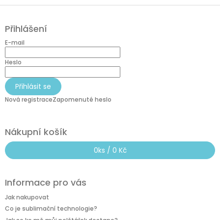
Z
á
Přihlášení
p
a
E-mail
t
í
Heslo
Přihlásit se
Nová registrace
Zapomenuté heslo
Nákupní košík
0
ks /
0 Kč
Informace pro vás
Jak nakupovat
Co je sublimační technologie?