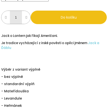
Do košíku
Jack o Lantern jak říkají Američani.
Je tradice vycházející z irské pověsti o opilci jménem
Jack a
Ďáblu
Výběr z variant výplně
- bez výplně
- standardní výplň
- Mateřídouška
- Levandule
- Heřmánek