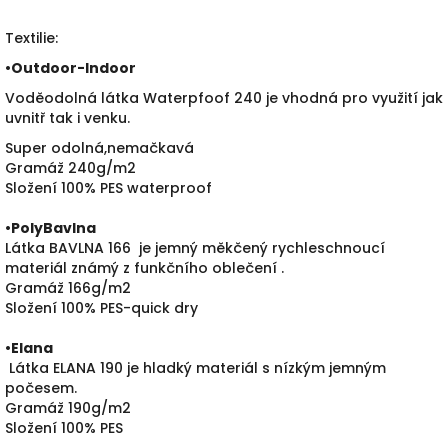
Textilie:
•
Outdoor-Indoor
Voděodolná látka Waterpfoof 240 je vhodná pro využití jak
uvnitř tak i venku.
Super odolná,nemačkavá
Gramáž 240g/m2
Složení 100% PES waterproof
•PolyBavlna
Látka BAVLNA 166 je jemný měkčený rychleschnoucí
materiál známý z funkčního oblečení .
Gramáž 166g/m2
Složení 100% PES-quick dry
•
Elana
Látka ELANA 190 je hladký materiál s nízkým jemným
počesem.
Gramáž 190g/m2
Složení 100% PES