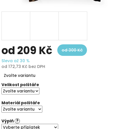
od
209 Kč
od 300 Kč
Sleva až 30 %
od
172,73 Kč
bez DPH
Měrná
Zvolte variantu
cena:
Velikost polštáře
Materiál polštáře
Výplň
?