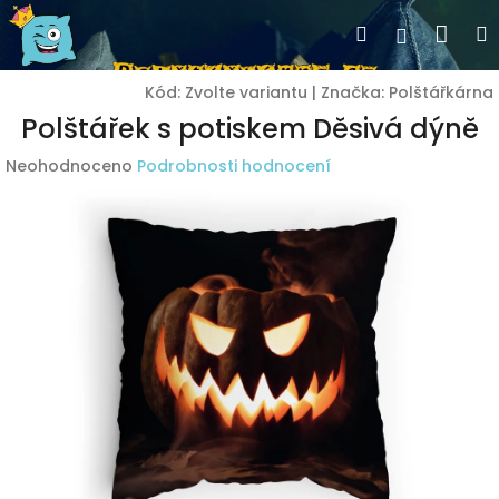
Přejít
Nák
Hledat
Přihlášen
na
obsah
koší
Kód:
Zvolte variantu
|
Značka:
Polštářkárna
Polštářek s potiskem Děsivá dýně
Průměrné
Neohodnoceno
Podrobnosti hodnocení
hodnocení
produktu
je
0,0
z
5
hvězdiček.