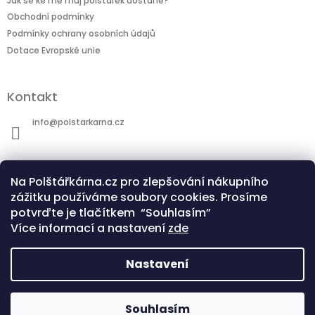
Jak se ke mě můj polštářek dostane?
Obchodní podmínky
Podmínky ochrany osobních údajů
Dotace Evropské unie
Kontakt
info
@
polstarkarna.cz
Na Polštářkárna.cz pro zlepšování nákupního
zážitku používáme soubory cookies. Prosíme
potvrďte je tlačítkem “Souhlasím”
Dotace Evropské unie
Co je sublimační technologie?
Více informací a nastavení
zde
Nastavení
Copyright 2026
Polštářkárna.cz
. Všechna
Souhlasím
Vytvořil Shoptet