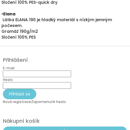
Složení 100% PES-quick dry
•
Elana
Látka ELANA 190 je hladký materiál s nízkým jemným
počesem.
Gramáž 190g/m2
Složení 100% PES
Z
á
Přihlášení
p
a
E-mail
t
í
Heslo
Přihlásit se
Nová registrace
Zapomenuté heslo
Nákupní košík