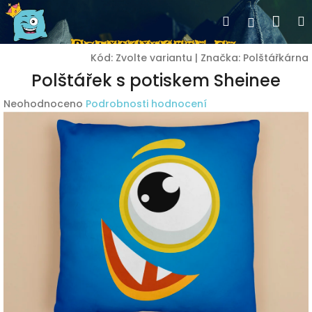
Přejít
Nák
Hledat
Přihlášen
na
obsah
koší
Kód:
Zvolte variantu
|
Značka:
Polštářkárna
Polštářek s potiskem Sheinee
Průměrné
Neohodnoceno
Podrobnosti hodnocení
hodnocení
produktu
je
0,0
z
5
hvězdiček.