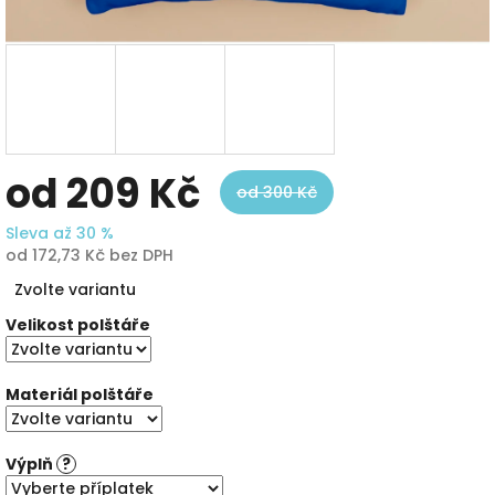
od
209 Kč
od 300 Kč
Sleva až 30 %
od
172,73 Kč
bez DPH
Měrná
Zvolte variantu
cena:
Velikost polštáře
Materiál polštáře
Výplň
?