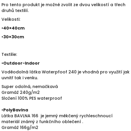
Pro tento produkt je možné zvolit ze dvou velikostí a třech
druhů textilií.
Velikosti:
•40×40cm
•30×30cm
Textilie:
•
Outdoor-Indoor
Voděodolná látka Waterpfoof 240 je vhodná pro využití jak
uvnitř tak i venku.
Super odolná, nemačkavá
Gramáž 240g/m2
Složení 100% PES waterproof
•PolyBavlna
Látka BAVLNA 166 je jemný měkčený rychleschnoucí
materiál známý z funkčního oblečení .
Gramáž 166g/m2