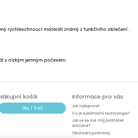
ný rychleschnoucí materiál známý z funkčního oblečení .
iál s nízkým jemným počesem.
Nákupní košík
Informace pro vás
Jak nakupovat
0
ks /
0 Kč
Co je sublimační technologie?
Jak se ke mě můj polštářek
dostane?
Obchodní podmínky