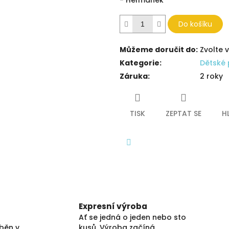
- Heřmánek
Do košíku
Můžeme doručit do:
Zvolte 
Kategorie
:
Dětské 
Záruka
:
2 roky
TISK
ZEPTAT SE
H
Facebook
Expresní výroba
Ať se jedná o jeden nebo sto
áběn v
kusů. Výroba začíná