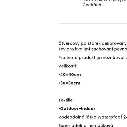
Čechách.
Čtvercový polštářek dekorovan
šev pro kvalitní zachování pevnos
Pro tento produkt je možné zvolit 
Velikosti:
•40×40cm
•30×30cm
Textilie:
•
Outdoor-Indoor
Voděodolná látka Waterpfoof 240 
Super odolná, nemačkavá