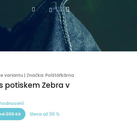
Nákupní
Hledat
Přihlášení
košík
te variantu
|
Značka:
Polštářkárna
 s potiskem Zebra v
 hodnocení
od 300 Kč
Sleva až 30 %