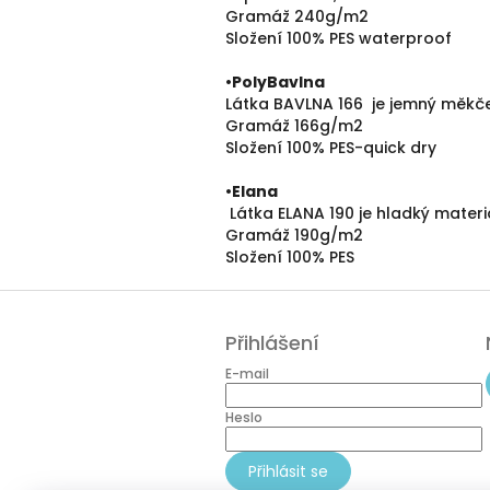
Gramáž 240g/m2
Složení 100% PES waterproof
•PolyBavlna
Látka BAVLNA 166 je jemný měkče
Gramáž 166g/m2
Složení 100% PES-quick dry
•
Elana
Látka ELANA 190 je hladký mater
Gramáž 190g/m2
Složení 100% PES
Z
á
Přihlášení
p
a
E-mail
t
í
Heslo
Přihlásit se