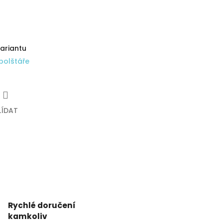
variantu
polštáře
LÍDAT
Rychlé doručení
kamkoliv