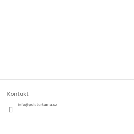
Kontakt
info
@
polstarkarna.cz