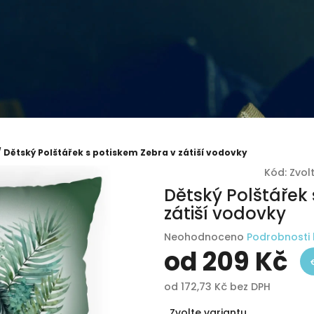
/
Dětský Polštářek s potiskem Zebra v zátiší vodovky
Kód:
Zvol
Dětský Polštářek
zátiší vodovky
Průměrné
Neohodnoceno
Podrobnosti
hodnocení
od
209 Kč
produktu
je
od
172,73 Kč
bez DPH
0,0
Měrná
z
Zvolte variantu