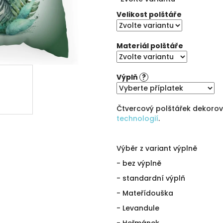
cena:
5
hvězdiček.
Velikost polštáře
Materiál polštáře
Výplň
?
Čtvercový polštářek dekoro
technologií
.
Výběr z variant výplně
- bez výplně
- standardní výplň
- Mateřídouška
- Levandule