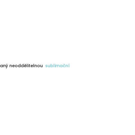
vaný neoddělitelnou
sublimační