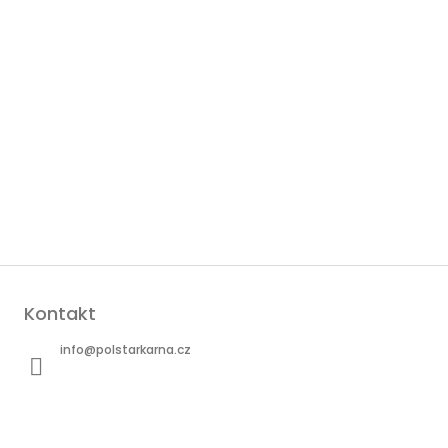
Kontakt
info
@
polstarkarna.cz