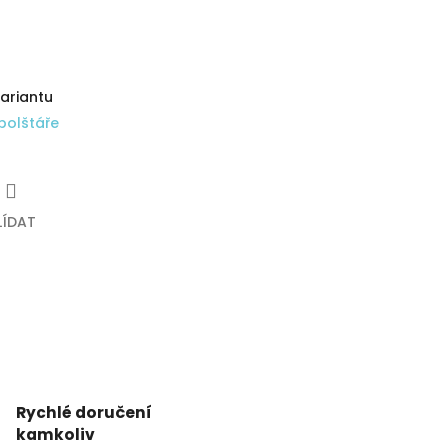
variantu
polštáře
LÍDAT
Rychlé doručení
kamkoliv