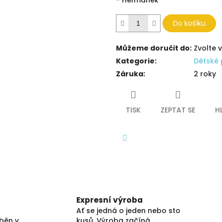
- Heřmánek
Do košíku
Můžeme doručit do:
Zvolte 
Kategorie
:
Dětské 
Záruka
:
2 roky
TISK
ZEPTAT SE
H
Facebook
Expresní výroba
Ať se jedná o jeden nebo sto
áběn v
kusů. Výroba začíná