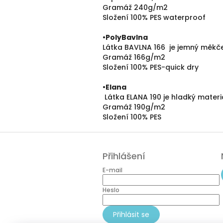
Gramáž 240g/m2
Složení 100% PES waterproof
•PolyBavlna
Látka BAVLNA 166 je jemný měkče
Gramáž 166g/m2
Složení 100% PES-quick dry
•
Elana
Látka ELANA 190 je hladký mater
Gramáž 190g/m2
Složení 100% PES
Z
á
Přihlášení
p
a
E-mail
t
í
Heslo
Přihlásit se