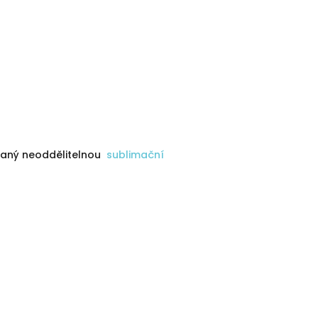
vaný neoddělitelnou
sublimační