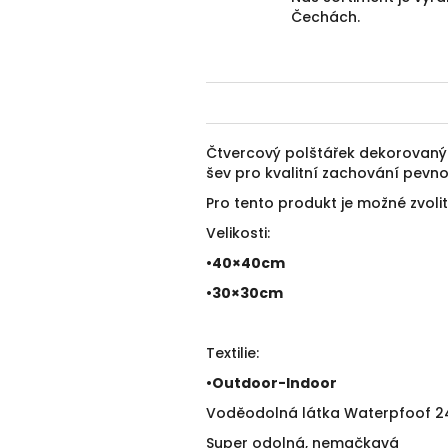
Čechách.
Čtvercový polštářek dekorovan
šev pro kvalitní zachování pevnos
Pro tento produkt je možné zvolit 
Velikosti:
•40×40cm
•30×30cm
Textilie:
•
Outdoor-Indoor
Voděodolná látka Waterpfoof 240 
Super odolná, nemačkavá