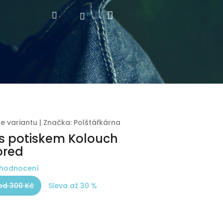
Nákupní
Hledat
Přihlášení
košík
te variantu
|
Značka:
Polštářkárna
 s potiskem Kolouch
ored
 hodnocení
od 300 Kč
Sleva až 30 %