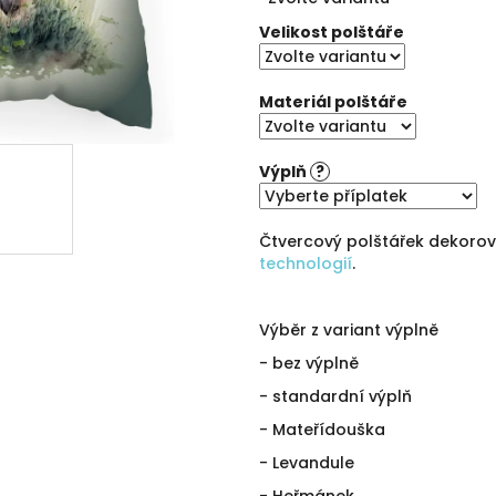
cena:
5
hvězdiček.
Velikost polštáře
Materiál polštáře
Výplň
?
Čtvercový polštářek dekoro
technologií
.
Výběr z variant výplně
- bez výplně
- standardní výplň
- Mateřídouška
- Levandule