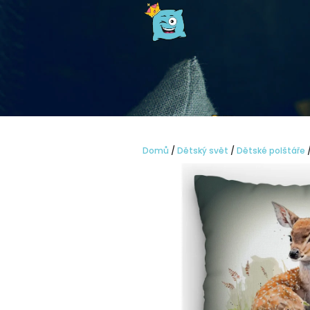
Přejít
na
obsah
Domů
/
Dětský svět
/
Dětské polštáře