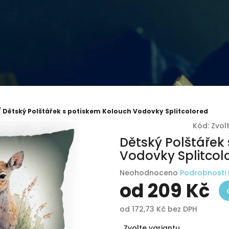
/
Dětský Polštářek s potiskem Kolouch Vodovky Splitcolored
Kód:
Zvol
Dětský Polštářek
Vodovky Splitcol
Průměrné
Neohodnoceno
Podrobnosti
hodnocení
od
209 Kč
produktu
je
od
172,73 Kč
bez DPH
0,0
Měrná
z
Zvolte variantu