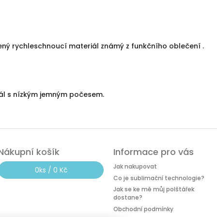
ný rychleschnoucí materiál známý z funkčního oblečení .
iál s nízkým jemným počesem.
Nákupní košík
Informace pro vás
Jak nakupovat
0
ks /
0 Kč
Co je sublimační technologie?
Jak se ke mě můj polštářek
dostane?
Obchodní podmínky