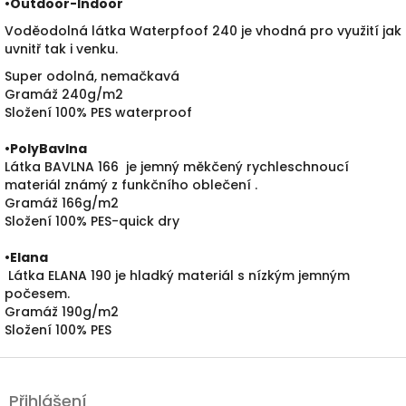
•
Outdoor-Indoor
Voděodolná látka Waterpfoof 240 je vhodná pro využití jak
uvnitř tak i venku.
Super odolná, nemačkavá
Gramáž 240g/m2
Složení 100% PES waterproof
•PolyBavlna
Látka BAVLNA 166 je jemný měkčený rychleschnoucí
materiál známý z funkčního oblečení .
Gramáž 166g/m2
Složení 100% PES-quick dry
•
Elana
Látka ELANA 190 je hladký materiál s nízkým jemným
počesem.
Gramáž 190g/m2
Složení 100% PES
Z
á
Přihlášení