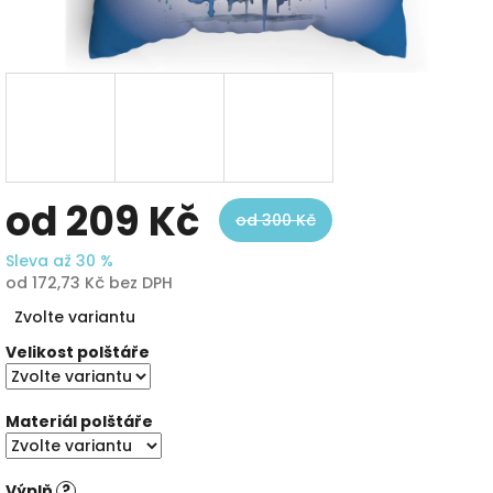
od
209 Kč
od 300 Kč
Sleva až 30 %
od
172,73 Kč
bez DPH
Měrná
Zvolte variantu
cena:
Velikost polštáře
Materiál polštáře
Výplň
?