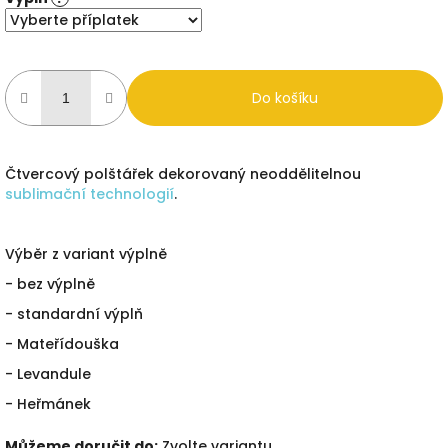
Do košíku
Čtvercový polštářek dekorovaný neoddělitelnou
sublimační technologií
.
Výběr z variant výplně
- bez výplně
- standardní výplň
- Mateřídouška
- Levandule
- Heřmánek
Můžeme doručit do:
Zvolte variantu