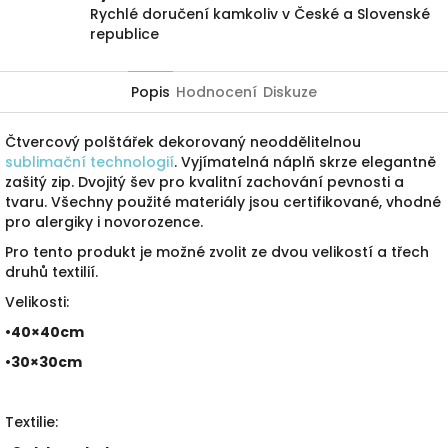
Rychlé doručení kamkoliv v České a Slovenské
republice
Popis
Hodnocení
Diskuze
Čtvercový polštářek dekorovaný neoddělitelnou
sublimační technologií
. Vyjímatelná náplň skrze elegantně
zašitý zip. Dvojitý šev pro kvalitní zachování pevnosti a
tvaru. Všechny použité materiály jsou certifikované, vhodné
pro alergiky i novorozence.
Pro tento produkt je možné zvolit ze dvou velikostí a třech
druhů textilií.
Velikosti:
•40×40cm
•30×30cm
Textilie: