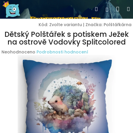
Přejít
Nák
Hledat
Přihlášen
na
obsah
koší
Kód:
Zvolte variantu
|
Značka:
Polštářkárna
Dětský Polštářek s potiskem Ježek
na ostrově Vodovky Splitcolored
Průměrné
Neohodnoceno
Podrobnosti hodnocení
hodnocení
produktu
je
0,0
z
5
hvězdiček.