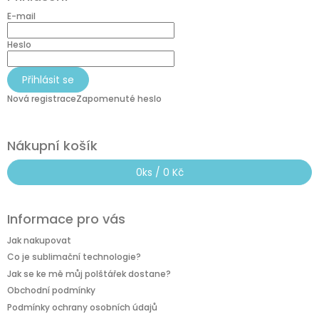
p
a
E-mail
t
í
Heslo
Přihlásit se
Nová registrace
Zapomenuté heslo
Nákupní košík
0
ks /
0 Kč
Informace pro vás
Jak nakupovat
Co je sublimační technologie?
Jak se ke mě můj polštářek dostane?
Obchodní podmínky
Podmínky ochrany osobních údajů