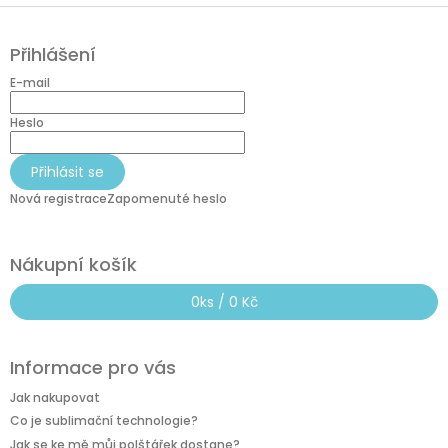
Z
á
Přihlášení
p
a
E-mail
t
í
Heslo
Přihlásit se
Nová registrace
Zapomenuté heslo
Nákupní košík
0
ks /
0 Kč
Informace pro vás
Jak nakupovat
Co je sublimační technologie?
Jak se ke mě můj polštářek dostane?