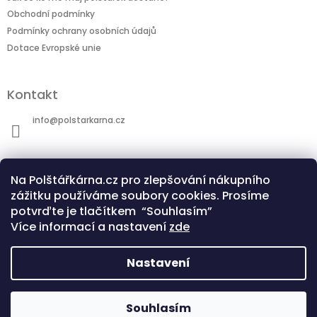
Obchodní podmínky
Podmínky ochrany osobních údajů
Dotace Evropské unie
Kontakt
info
@
polstarkarna.cz
Na Polštářkárna.cz pro zlepšování nákupního
zážitku používáme soubory cookies. Prosíme
potvrďte je tlačítkem “Souhlasím”
Dotace Evropské unie
Co je sublimační technologie?
Více informací a nastavení
zde
Nastavení
Copyright 2026
Polštářkárna.cz
. Všechna
Souhlasím
Vytvořil Shoptet