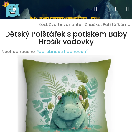
Přejít
Nák
Hledat
Přihlášen
na
obsah
koší
Kód:
Zvolte variantu
|
Značka:
Polštářkárna
Dětský Polštářek s potiskem Baby
Hrošík vodovky
Průměrné
Neohodnoceno
Podrobnosti hodnocení
hodnocení
produktu
je
0,0
z
5
hvězdiček.