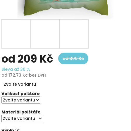
od
209 Kč
od 300 Kč
Sleva až 30 %
od
172,73 Kč
bez DPH
Měrná
Zvolte variantu
cena:
Velikost polštáře
Materiál polštáře
Výplň
?