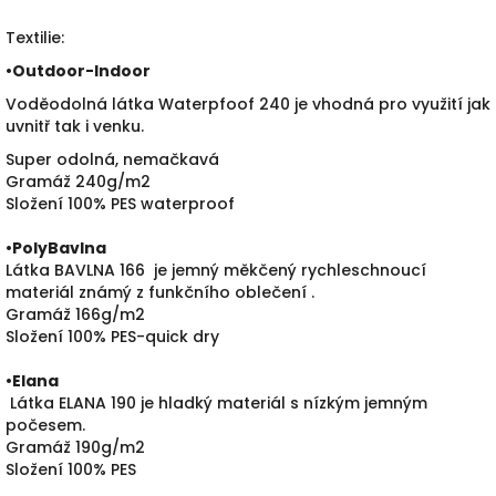
Textilie:
•
Outdoor-Indoor
Voděodolná látka Waterpfoof 240 je vhodná pro využití jak
uvnitř tak i venku.
Super odolná, nemačkavá
Gramáž 240g/m2
Složení 100% PES waterproof
•PolyBavlna
Látka BAVLNA 166 je jemný měkčený rychleschnoucí
materiál známý z funkčního oblečení .
Gramáž 166g/m2
Složení 100% PES-quick dry
•
Elana
Látka ELANA 190 je hladký materiál s nízkým jemným
počesem.
Gramáž 190g/m2
Složení 100% PES