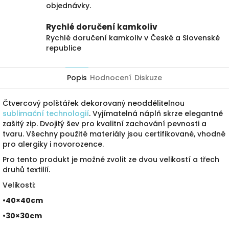
objednávky.
Rychlé doručení kamkoliv
Rychlé doručení kamkoliv v České a Slovenské
republice
Popis
Hodnocení
Diskuze
Čtvercový polštářek dekorovaný neoddělitelnou
sublimační technologií
. Vyjímatelná náplň skrze elegantně
zašitý zip. Dvojitý šev pro kvalitní zachování pevnosti a
tvaru. Všechny použité materiály jsou certifikované, vhodné
pro alergiky i novorozence.
Pro tento produkt je možné zvolit ze dvou velikostí a třech
druhů textilií.
Velikosti:
•40×40cm
•30×30cm