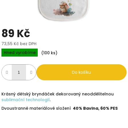
89 Kč
73,55 Kč bez DPH
Měrná
Hned vyrobíme
(100 ks)
cena:
Do košíku
Krásný dětský bryndáček dekorovaný neoddělitelnou
sublimační technologií
.
Dvoustranné materiálové složení
40% Bavlna, 60% PES