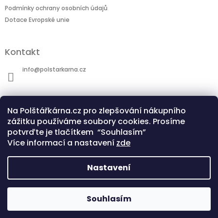
Podmínky ochrany osobních údajů
Dotace Evropské unie
Kontakt
info
@
polstarkarna.cz
Na Polštářkárna.cz pro zlepšování nákupního
zážitku používáme soubory cookies. Prosíme
potvrďte je tlačítkem “Souhlasím”
Dotace Evropské unie
Co je sublimační technologie?
Více informací a nastavení
zde
Nastavení
Copyright 2026
Polštářkárna.cz
. Všechna
Souhlasím
Vytvořil Shoptet
práva vyhrazena.
Upravit nastavení cookies