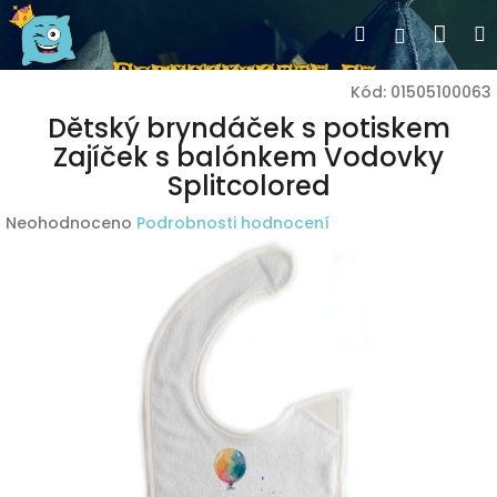
Přejít
Nák
Hledat
Přihlášen
na
obsah
koší
Kód:
01505100063
Dětský bryndáček s potiskem
Zajíček s balónkem Vodovky
Splitcolored
Průměrné
Neohodnoceno
Podrobnosti hodnocení
hodnocení
produktu
je
0,0
z
5
hvězdiček.