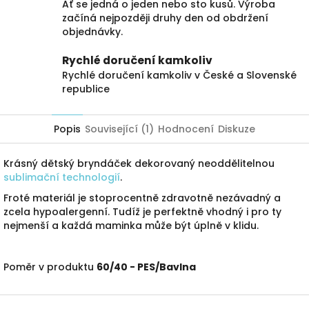
Ať se jedná o jeden nebo sto kusů. Výroba
začíná nejpozději druhy den od obdržení
objednávky.
Rychlé doručení kamkoliv
Rychlé doručení kamkoliv v České a Slovenské
republice
Popis
Související (1)
Hodnocení
Diskuze
Krásný dětský bryndáček dekorovaný neoddělitelnou
sublimační technologií
.
Froté materiál je stoprocentně zdravotně nezávadný a
zcela hypoalergenní. Tudíž je perfektně vhodný i pro ty
nejmenší a každá maminka může být úplně v klidu.
Poměr v produktu
60/40 - PES/Bavlna
Z