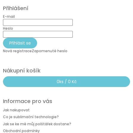
á
Přihlášení
p
a
E-mail
t
í
Heslo
Přihlásit se
Nová registrace
Zapomenuté heslo
Nákupní košík
0
ks /
0 Kč
Informace pro vás
Jak nakupovat
Co je sublimační technologie?
Jak se ke mě můj polštářek dostane?
Obchodní podmínky