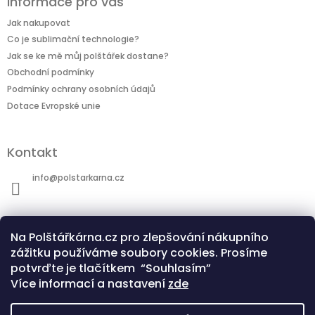
Informace pro vás
Jak nakupovat
Co je sublimační technologie?
Jak se ke mě můj polštářek dostane?
Obchodní podmínky
Podmínky ochrany osobních údajů
Dotace Evropské unie
Kontakt
info
@
polstarkarna.cz
Na Polštářkárna.cz pro zlepšování nákupního
zážitku používáme soubory cookies. Prosíme
potvrďte je tlačítkem “Souhlasím”
Dotace Evropské unie
Co je sublimační technologie?
Více informací a nastavení
zde