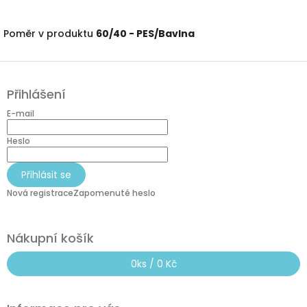
Poměr v produktu
60/40 - PES/Bavlna
Z
á
Přihlášení
p
a
E-mail
t
í
Heslo
Přihlásit se
Nová registrace
Zapomenuté heslo
Nákupní košík
0
ks /
0 Kč