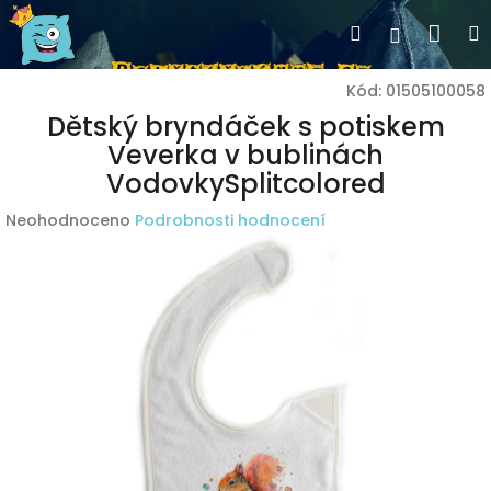
Přejít
Nák
Hledat
Přihlášen
na
obsah
koší
Kód:
01505100058
Dětský bryndáček s potiskem
Veverka v bublinách
VodovkySplitcolored
Průměrné
Neohodnoceno
Podrobnosti hodnocení
hodnocení
produktu
je
0,0
z
5
hvězdiček.