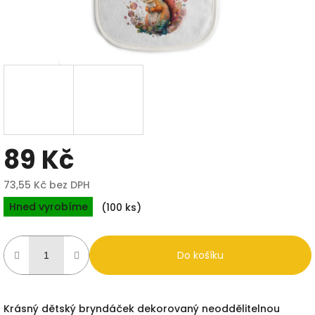
89 Kč
73,55 Kč bez DPH
Měrná
Hned vyrobíme
(100 ks)
cena:
Do košíku
Krásný dětský bryndáček dekorovaný neoddělitelnou