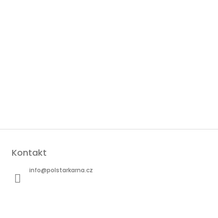
Kontakt
info
@
polstarkarna.cz