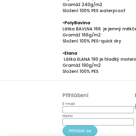
Gramáž 240g/m2
Složení 100% PES waterproof
•PolyBavlna
Látka BAVLNA 166 je jemný měkče
Gramáž 166g/m2
Složení 100% PES-quick dry
•
Elana
Látka ELANA 190 je hladký mater
Gramáž 190g/m2
Složení 100% PES
Z
á
Přihlášení
p
a
E-mail
t
í
Heslo
Přihlásit se