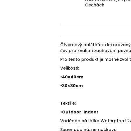
Čechách.
Čtvercový polštářek dekorovan
šev pro kvalitní zachování pevnos
Pro tento produkt je možné zvolit 
Velikosti:
•40×40cm
•30×30cm
Textilie:
•
Outdoor-Indoor
Voděodolná látka Waterpfoof 240 
Super odolná, nemačkavá