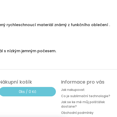
ný rychleschnoucí materiál známý z funkčního oblečení .
iál s nízkým jemným počesem.
Nákupní košík
Informace pro vás
Jak nakupovat
0
ks /
0 Kč
Co je sublimační technologie?
Jak se ke mě můj polštářek
dostane?
Obchodní podmínky