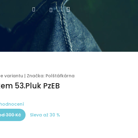
Nákupní
Hledat
Přihlášení
košík
te variantu
|
Značka:
Polštářkárna
kem 53.Pluk PzEB
 hodnocení
od 300 Kč
Sleva až 30 %