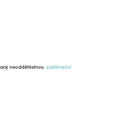
vaný neoddělitelnou
sublimační