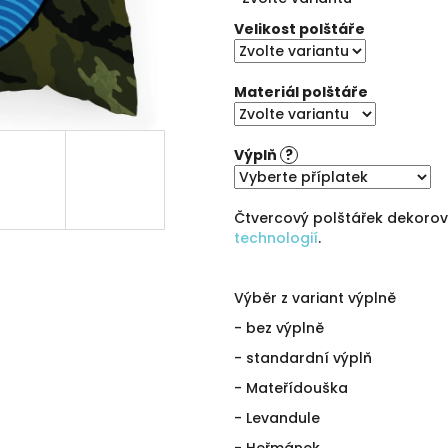
cena:
5
hvězdiček.
Velikost polštáře
Materiál polštáře
Výplň
?
Čtvercový polštářek dekoro
technologií
.
Výběr z variant výplně
- bez výplně
- standardní výplň
- Mateřídouška
- Levandule