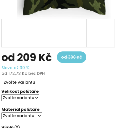
od
209 Kč
od 300 Kč
Sleva až 30 %
od
172,73 Kč
bez DPH
Měrná
Zvolte variantu
cena:
Velikost polštáře
Materiál polštáře
Výplň
?