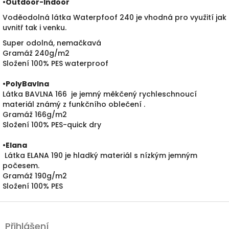
•
Outdoor-Indoor
Voděodolná látka Waterpfoof 240 je vhodná pro využití jak
uvnitř tak i venku.
Super odolná, nemačkavá
Gramáž 240g/m2
Složení 100% PES waterproof
•PolyBavlna
Látka BAVLNA 166 je jemný měkčený rychleschnoucí
materiál známý z funkčního oblečení .
Gramáž 166g/m2
Složení 100% PES-quick dry
•
Elana
Látka ELANA 190 je hladký materiál s nízkým jemným
počesem.
Gramáž 190g/m2
Složení 100% PES
Z
á
Přihlášení