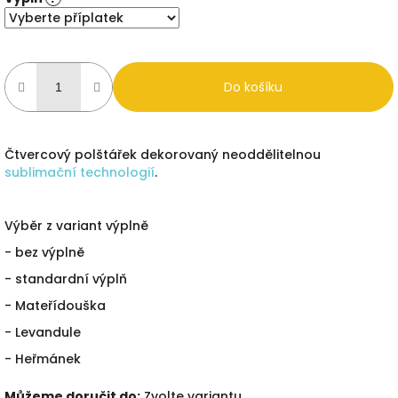
Do košíku
Čtvercový polštářek dekorovaný neoddělitelnou
sublimační technologií
.
Výběr z variant výplně
- bez výplně
- standardní výplň
- Mateřídouška
- Levandule
- Heřmánek
Můžeme doručit do:
Zvolte variantu