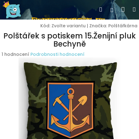
Přejít
Nák
Hledat
Přihlášen
na
obsah
koší
Kód:
Zvolte variantu
|
Značka:
Polštářkárna
Polštářek s potiskem 15.Ženijní pluk
Bechyně
Průměrné
1 hodnocení
Podrobnosti hodnocení
hodnocení
produktu
je
5,0
z
5
hvězdiček.