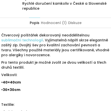
Rychlé doručení kamkoliv v České a Slovenské
republice
Popis
Hodnocení (1)
Diskuze
Čtvercový polštářek dekorovaný neoddělitelnou
sublimační technologií
. Vyjímatelná náplň skrze elegantně
zašitý zip. Dvojitý šev pro kvalitní zachování pevnosti a
tvaru. Všechny použité materiály jsou certifikované, vhodné
pro alergiky i novorozence.
Pro tento produkt je možné zvolit ze dvou velikostí a třech
druhů textilií.
Velikosti:
•40×40cm
•30×30cm
Textilie: