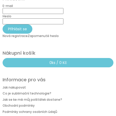
p
a
E-mail
t
í
Heslo
Přihlásit se
Nová registrace
Zapomenuté heslo
Nákupní košík
0
ks /
0 Kč
Informace pro vás
Jak nakupovat
Co je sublimační technologie?
Jak se ke mě můj polštářek dostane?
Obchodní podmínky
Podmínky ochrany osobních údajů