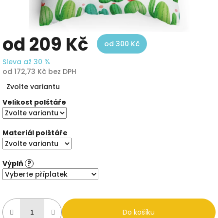
od
209 Kč
od 300 Kč
Sleva až 30 %
od
172,73 Kč
bez DPH
Měrná
Zvolte variantu
cena:
Velikost polštáře
Materiál polštáře
Výplň
?
Do košíku