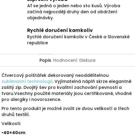
Ať se jedná o jeden nebo sto kusů. Výroba
začíná nejpozději druhy den od obdržení
objednávky.
Rychlé doručení kamkoliv
Rychlé doručení kamkoliv v České a Slovenské
republice
Popis
Hodnocení
Diskuze
Čtvercový polštářek dekorovaný neoddělitelnou
sublimační technologií
. Vyjímatelná náplň skrze elegantně
zašitý zip. Dvojitý šev pro kvalitní zachování pevnosti a
tvaru.Vsechny použité materiály jsou certifikované, vhodné
pro alergiky i novorozence.
Pro tento produkt je možné zvolit ze dvou velikostí a třech
druhů textilií.
Velikosti:
•40×40cm