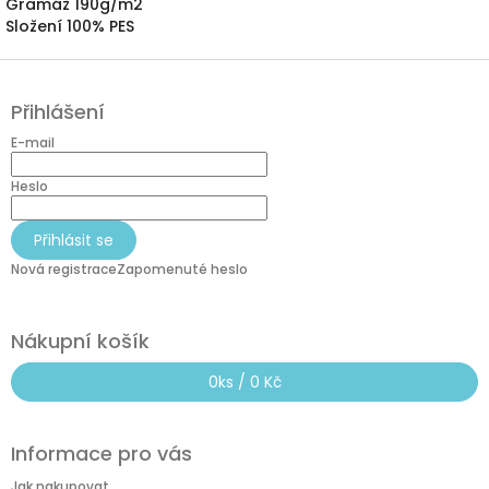
Gramáž 190g/m2
Složení 100% PES
Z
á
Přihlášení
p
a
E-mail
t
í
Heslo
Přihlásit se
Nová registrace
Zapomenuté heslo
Nákupní košík
0
ks /
0 Kč
Informace pro vás
Jak nakupovat