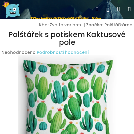
Přejít
Nák
Hledat
Přihlášen
na
obsah
koší
Kód:
Zvolte variantu
|
Značka:
Polštářkárna
Polštářek s potiskem Kaktusové
pole
Průměrné
Neohodnoceno
Podrobnosti hodnocení
hodnocení
produktu
je
0,0
z
5
hvězdiček.