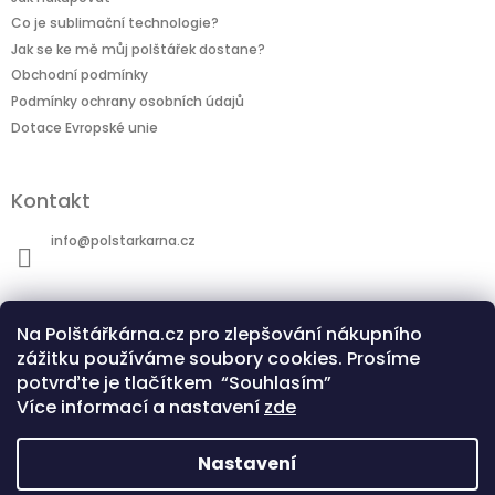
Co je sublimační technologie?
Jak se ke mě můj polštářek dostane?
Obchodní podmínky
Podmínky ochrany osobních údajů
Dotace Evropské unie
Kontakt
info
@
polstarkarna.cz
Na Polštářkárna.cz pro zlepšování nákupního
zážitku používáme soubory cookies. Prosíme
potvrďte je tlačítkem “Souhlasím”
Dotace Evropské unie
Co je sublimační technologie?
Více informací a nastavení
zde
Nastavení