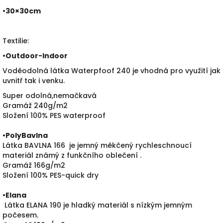
•30×30cm
Textilie:
•
Outdoor-Indoor
Voděodolná látka Waterpfoof 240 je vhodná pro využití jak
uvnitř tak i venku.
Super odolná,nemačkavá
Gramáž 240g/m2
Složení 100% PES waterproof
•PolyBavlna
Látka BAVLNA 166 je jemný měkčený rychleschnoucí
materiál známý z funkčního oblečení .
Gramáž 166g/m2
Složení 100% PES-quick dry
•
Elana
Látka ELANA 190 je hladký materiál s nízkým jemným
počesem.