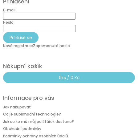
Přihlášení
p
a
E-mail
t
í
Heslo
Přihlásit se
Nová registrace
Zapomenuté heslo
Nákupní košík
0
ks /
0 Kč
Informace pro vás
Jak nakupovat
Co je sublimační technologie?
Jak se ke mě můj polštářek dostane?
Obchodní podmínky
Podmínky ochrany osobních údajů