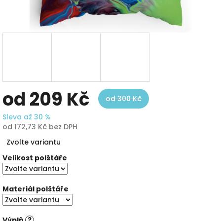
od
209 Kč
od 300 Kč
Sleva až 30 %
od
172,73 Kč
bez DPH
Měrná
Zvolte variantu
cena:
Velikost polštáře
Materiál polštáře
Výplň
?