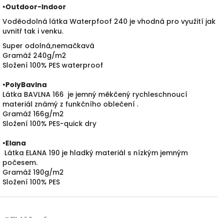
•
Outdoor-Indoor
Voděodolná látka Waterpfoof 240 je vhodná pro využití jak
uvnitř tak i venku.
Super odolná,nemačkavá
Gramáž 240g/m2
Složení 100% PES waterproof
•PolyBavlna
Látka BAVLNA 166 je jemný měkčený rychleschnoucí
materiál známý z funkčního oblečení .
Gramáž 166g/m2
Složení 100% PES-quick dry
•
Elana
Látka ELANA 190 je hladký materiál s nízkým jemným
počesem.
Gramáž 190g/m2
Složení 100% PES
Z
á