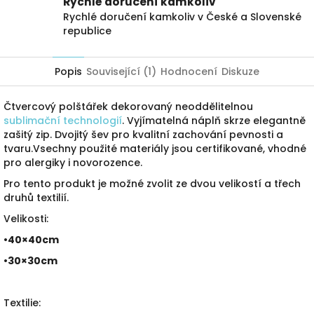
Rychlé doručení kamkoliv
Rychlé doručení kamkoliv v České a Slovenské
republice
Popis
Související (1)
Hodnocení
Diskuze
Čtvercový polštářek dekorovaný neoddělitelnou
sublimační technologií
. Vyjímatelná náplň skrze elegantně
zašitý zip. Dvojitý šev pro kvalitní zachování pevnosti a
tvaru.Vsechny použité materiály jsou certifikované, vhodné
pro alergiky i novorozence.
Pro tento produkt je možné zvolit ze dvou velikostí a třech
druhů textilií.
Velikosti:
•40×40cm
•30×30cm
Textilie: