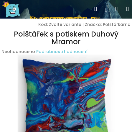
Přejít
Nák
Hledat
Přihlášen
na
obsah
koší
Kód:
Zvolte variantu
|
Značka:
Polštářkárna
Polštářek s potiskem Duhový
Mramor
Průměrné
Neohodnoceno
Podrobnosti hodnocení
hodnocení
produktu
je
0,0
z
5
hvězdiček.