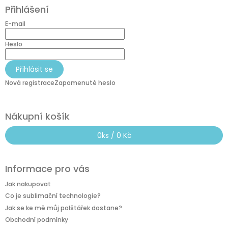
á
Přihlášení
p
a
E-mail
t
í
Heslo
Přihlásit se
Nová registrace
Zapomenuté heslo
Nákupní košík
0
ks /
0 Kč
Informace pro vás
Jak nakupovat
Co je sublimační technologie?
Jak se ke mě můj polštářek dostane?
Obchodní podmínky