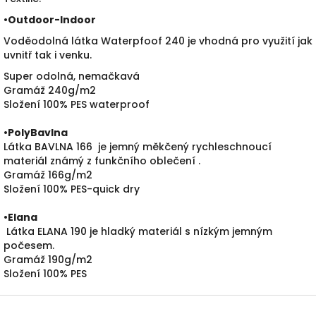
•
Outdoor-Indoor
Voděodolná látka Waterpfoof 240 je vhodná pro využití jak
uvnitř tak i venku.
Super odolná, nemačkavá
Gramáž 240g/m2
Složení 100% PES waterproof
•PolyBavlna
Látka BAVLNA 166 je jemný měkčený rychleschnoucí
materiál známý z funkčního oblečení .
Gramáž 166g/m2
Složení 100% PES-quick dry
•
Elana
Látka ELANA 190 je hladký materiál s nízkým jemným
počesem.
Gramáž 190g/m2
Složení 100% PES
Z