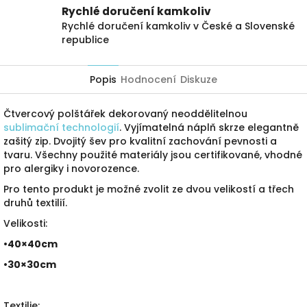
Rychlé doručení kamkoliv
Rychlé doručení kamkoliv v České a Slovenské
republice
Popis
Hodnocení
Diskuze
Čtvercový polštářek dekorovaný neoddělitelnou
sublimační technologií
. Vyjímatelná náplň skrze elegantně
zašitý zip. Dvojitý šev pro kvalitní zachování pevnosti a
tvaru. Všechny použité materiály jsou certifikované, vhodné
pro alergiky i novorozence.
Pro tento produkt je možné zvolit ze dvou velikostí a třech
druhů textilií.
Velikosti:
•40×40cm
•30×30cm
Textilie: