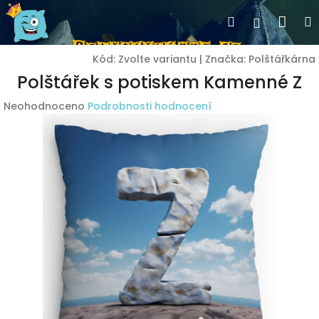
Přejít
Nák
Hledat
Přihlášen
na
obsah
koší
Kód:
Zvolte variantu
|
Značka:
Polštářkárna
Polštářek s potiskem Kamenné Z
Průměrné
Neohodnoceno
Podrobnosti hodnocení
hodnocení
produktu
je
0,0
z
5
hvězdiček.