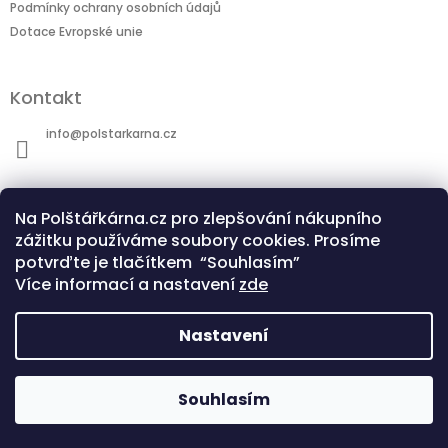
Podmínky ochrany osobních údajů
Dotace Evropské unie
Kontakt
info
@
polstarkarna.cz
Na Polštářkárna.cz pro zlepšování nákupního
zážitku používáme soubory cookies. Prosíme
potvrďte je tlačítkem “Souhlasím”
Dotace Evropské unie
Co je sublimační technologie?
Více informací a nastavení
zde
Nastavení
Copyright 2026
Polštářkárna.cz
. Všechna
Souhlasím
Vytvořil Shoptet
práva vyhrazena.
Upravit nastavení cookies