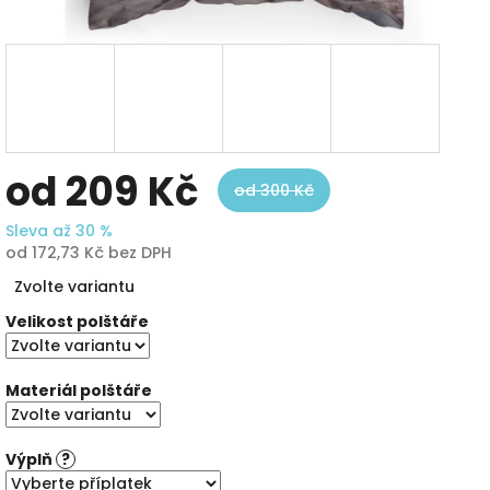
od
209 Kč
od 300 Kč
Sleva až 30 %
od
172,73 Kč
bez DPH
Měrná
Zvolte variantu
cena:
Velikost polštáře
Materiál polštáře
Výplň
?